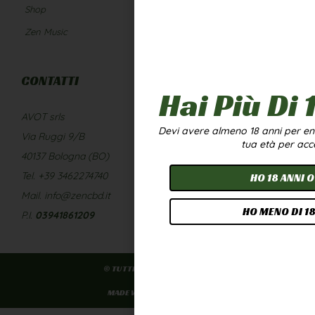
Shop
Infiorescenze e Hash
Zen Music
Termini e Condizioni
CONTATTI
Hai Più Di 
AVOT srls
Devi avere almeno 18 anni per entr
Via Ruggi 9/B
tua età per acc
40137 Bologna (BO)
Tel. +39 3462274740
HO 18 ANNI O
Mail. info@zencbd.it
HO MENO DI 18
P.I.
03941861209
© TUTTI I DIRITTI RISERVATI
MADE WITH DIEGO OTTANI