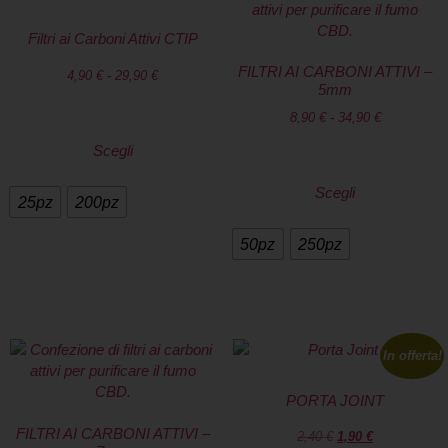
Filtri ai Carboni Attivi CTIP
FILTRI AI CARBONI ATTIVI –
4,90
€
-
29,90
€
5mm
8,90
€
-
34,90
€
Scegli
Scegli
25pz
200pz
50pz
250pz
In offerta!
PORTA JOINT
FILTRI AI CARBONI ATTIVI –
2,40
€
1,90
€