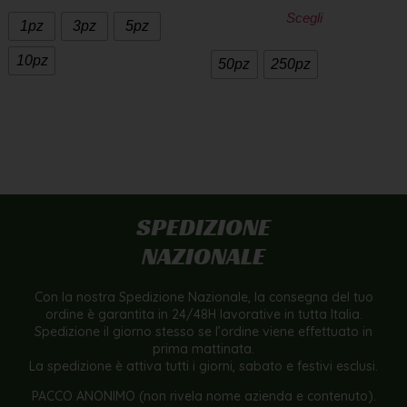
Scegli
1pz
3pz
5pz
10pz
50pz
250pz
SPEDIZIONE
NAZIONALE
Con la nostra Spedizione Nazionale, la consegna del tuo
ordine è garantita in 24/48H lavorative in tutta Italia.
Spedizione il giorno stesso se l’ordine viene effettuato in
prima mattinata.
La spedizione è attiva tutti i giorni, sabato e festivi esclusi.
PACCO ANONIMO (non rivela nome azienda e contenuto).