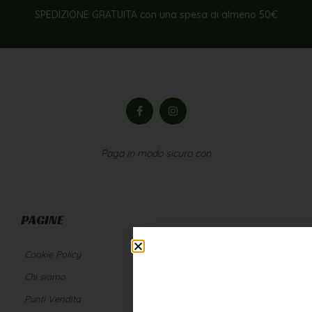
SPEDIZIONE GRATUITA con una spesa di almeno 50€
Paga in modo sicuro con
PAGINE
Cookie Policy
Diventa rivenditore
Chi siamo
Contatti
Punti Vendita
Privacy Policy