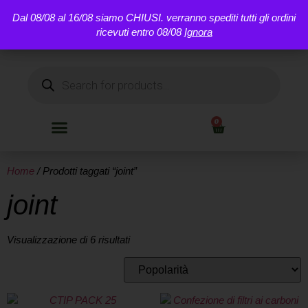
Dal 08/08 al 16/08 siamo CHIUSI. verranno spediti tutti gli ordini
INFIORESCENZE E
SPEDIZIONE GRATUITA OLTRE
HASH
ricevuti entro 08/08
Ignora
I 50€
0
Home
/ Prodotti taggati “joint”
joint
Visualizzazione di 6 risultati