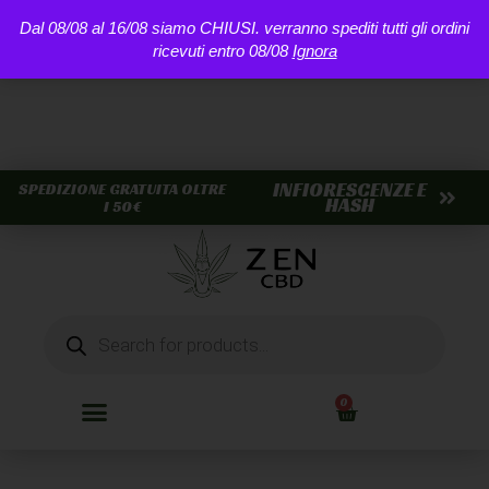
Dal 08/08 al 16/08 siamo CHIUSI. verranno spediti tutti gli ordini
ricevuti entro 08/08
Ignora
INFIORESCENZE E
SPEDIZIONE GRATUITA OLTRE
HASH
I 50€
0