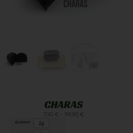
CHARAS
7,90
€
-
99,90
€
Grammi
1g