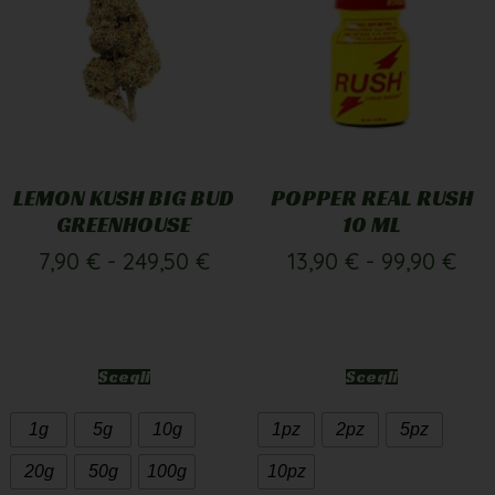
LEMON KUSH BIG BUD
POPPER REAL RUSH
GREENHOUSE
10 ML
7,90
€
-
249,50
€
13,90
€
-
99,90
€
Scegli
Scegli
1g
5g
10g
1pz
2pz
5pz
20g
50g
100g
10pz