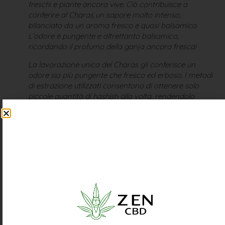
freschi e piante ancora vive. Ciò contribuisce a
conferire al Charas un sapore molto intenso,
bilanciato da un aroma fresco e quasi balsamico.
L’odore è pungente e altrettanto balsamico,
ricordando il profumo della ganja ancora fresca!
La lavorazione unica del Charas gli conferisce un
odore sia più pungente che fresco ed erboso. I metodi
di estrazione utilizzati consentono di ottenere solo
piccole quantità di hashish alla volta, rendendolo
ancora più raro e pregiato tra gli Hashish di cannabis
light!
Aspetto
Il nostro Charas è un hashish di cannabis light che si
presenta come una pasta cremosa, morbida e
malleabile. Non necessita di riscaldamento per essere
utilizzato, basta manipolarlo manualmente per
renderlo immediatamente pronto. Esternamente è di
colore terra scuro, ma l’interno morbido è arricchito