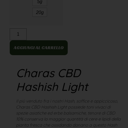
5g
20g
AGGIUNGI AL CARRELLO
Charas CBD
Hashish Light
Il più venduto fra i nostri Hash, soffice e appiccicoso,
Charas CBD Hashish Light possiede toni vivaci di
spezie asiatiche ed erbe balsamiche, tenore di CBD
10% conserva la maggior quantità di cere e lipidi della
pianta fresca che ossidando donano a questo Hash