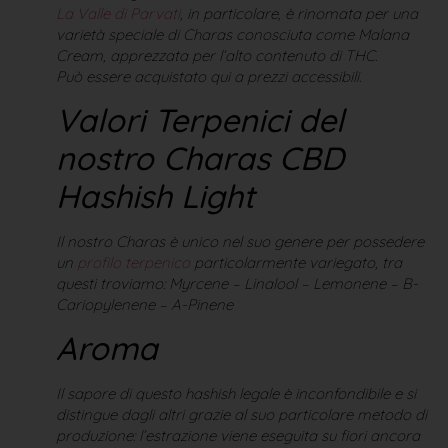
La Valle di Parvati
, in particolare, è rinomata per una
varietà speciale di Charas conosciuta come Malana
Cream, apprezzata per l’alto contenuto di THC.
Può essere acquistato qui a prezzi accessibili.
Valori Terpenici del
nostro Charas CBD
Hashish Light
Il nostro Charas è unico nel suo genere per possedere
un
profilo terpenico
particolarmente variegato, tra
questi troviamo: Myrcene – Linalool – Lemonene – B-
Cariopylenene – A-Pinene
Aroma
Il sapore di questo hashish legale è inconfondibile e si
distingue dagli altri grazie al suo particolare metodo di
produzione: l’estrazione viene eseguita su fiori ancora