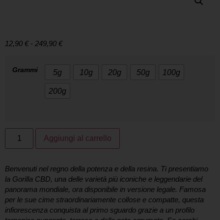
GORILLA SMALL BUD
12,90
€
-
249,90
€
Grammi
5g
10g
20g
50g
100g
200g
Aggiungi al carrello
Benvenuti nel regno della potenza e della resina. Ti presentiamo
la
Gorilla CBD
, una delle varietà più iconiche e leggendarie del
panorama mondiale, ora disponibile in versione legale. Famosa
per le sue cime straordinariamente collose e compatte, questa
infiorescenza conquista al primo sguardo grazie a un profilo