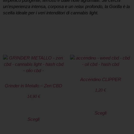
terpenico pungente, terroso e dalle note agrumate. Se cerchi
un’esperienza intensa, corposa e un relax profondo, la Gorilla è la
scelta ideale per i veri intenditori di cannabis light.
TI POTREBBERO
INTERESSARE
Accendino CLIPPER
Grinder in Metallo – Zen CBD
1,20
€
14,90
€
Scegli
Scegli