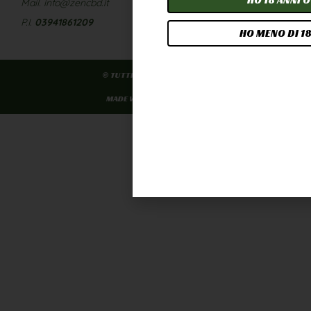
Mail. info@zencbd.it
P.I.
03941861209
HO MENO DI 18
© TUTTI I DIRITTI RISERVATI
MADE WITH DIEGO OTTANI