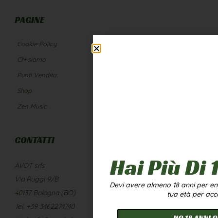
PAGINE
Cookie Policy
Diventa rivenditore
Chi siamo
Contatti
Punti Vendita
Privacy Policy
Shop
Infiorescenze e Hash
Zen Music
Termini e Condizioni
CONTATTI
Hai Più Di 
AVOT srls
Via Ruggi 9/B
Devi avere almeno 18 anni per entr
40137 Bologna (BO)
tua età per acc
Tel. +39 3462274740
HO 18 ANNI O