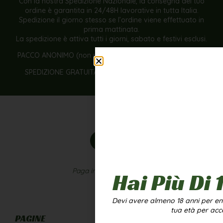
Con la nostra Spedizione Nazionale, la consegna del tuo
ordine è garantita in 24/48H lavorative in tutta Italia.
Spedizione il giorno stesso se l’ordine viene effettuato in
prima mattinata.
La spedizione è attiva tutti i giorni, sabato e festivi esclusi.
PACCO ANONIMO (non rivela nome azienda e contenuto).
SPEDIZIONE GRATUITA con una spesa di almeno 50€
Paga in modo sicuro con
Hai Più Di 
Devi avere almeno 18 anni per entr
tua età per acc
PAGINE