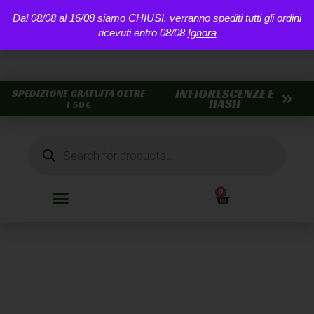
Dal 08/08 al 16/08 siamo CHIUSI. verranno spediti tutti gli ordini
ricevuti entro 08/08
Ignora
INFIORESCENZE E
SPEDIZIONE GRATUITA OLTRE
HASH
I 50€
0