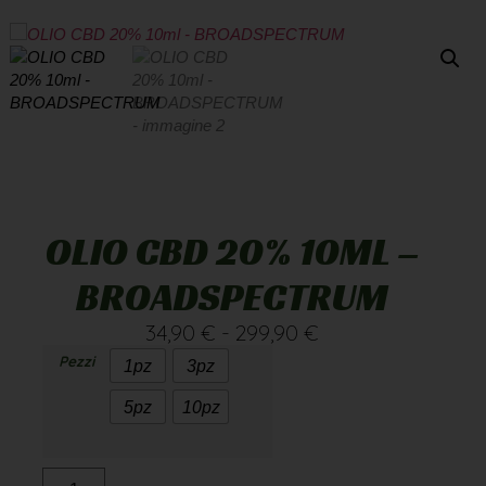
OLIO CBD 20% 10ML –
BROADSPECTRUM
34,90
€
-
299,90
€
Pezzi
1pz
3pz
5pz
10pz