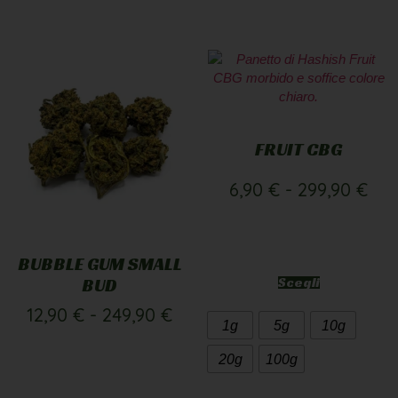
FRUIT CBG
6,90
€
-
299,90
€
BUBBLE GUM SMALL
BUD
Scegli
12,90
€
-
249,90
€
1g
5g
10g
20g
100g