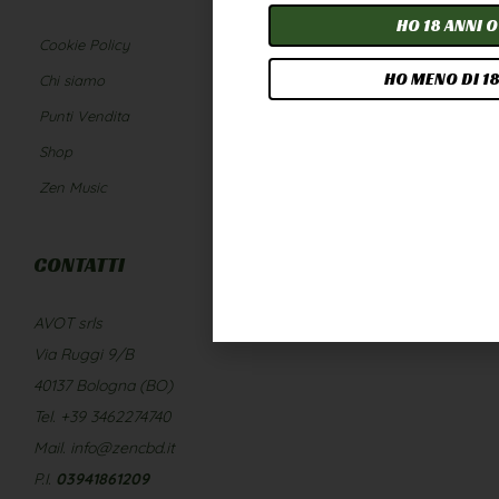
HO 18 ANNI O
Cookie Policy
Diventa rivenditore
HO MENO DI 18
Chi siamo
Contatti
Punti Vendita
Privacy Policy
Shop
Infiorescenze e Hash
Zen Music
Termini e Condizioni
CONTATTI
AVOT srls
Via Ruggi 9/B
40137 Bologna (BO)
Tel. +39 3462274740
Mail. info@zencbd.it
P.I.
03941861209