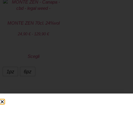
MONTE ZEN 70cl. 24%vol
24,90
€
-
129,90
€
Scegli
1pz
6pz
SPEDIZIONE