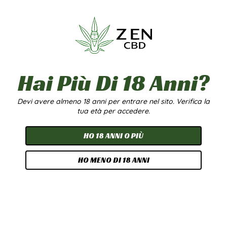
NAZIONALE
Con la nostra Spedizione Nazionale, la consegna del tuo
ordine è garantita in 24/48H lavorative in tutta Italia.
Spedizione il giorno stesso se l’ordine viene effettuato in
prima mattinata.
La spedizione è attiva tutti i giorni, sabato e festivi esclusi.
Hai Più Di 18 Anni?
PACCO ANONIMO (non rivela nome azienda e contenuto).
SPEDIZIONE GRATUITA con una spesa di almeno 50€
Devi avere almeno 18 anni per entrare nel sito. Verifica la
tua età per accedere.
HO 18 ANNI O PIÙ
HO MENO DI 18 ANNI