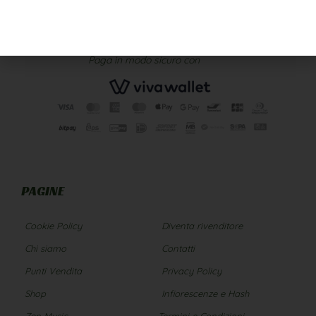
Paga in modo sicuro con
PAGINE
Cookie Policy
Diventa rivenditore
Chi siamo
Contatti
Punti Vendita
Privacy Policy
Shop
Infiorescenze e Hash
Zen Music
Termini e Condizioni