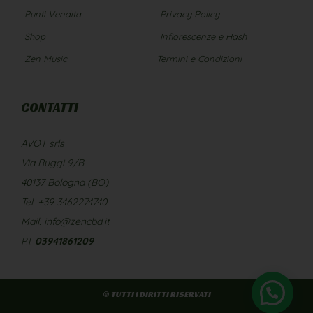
Punti Vendita
Privacy Policy
Shop
Infiorescenze e Hash
Zen Music
Termini e Condizioni
CONTATTI
AVOT srls
Via Ruggi 9/B
40137 Bologna (BO)
Tel. +39 3462274740
Mail. info@zencbd.it
P.I.
03941861209
© TUTTI I DIRITTI RISERVATI