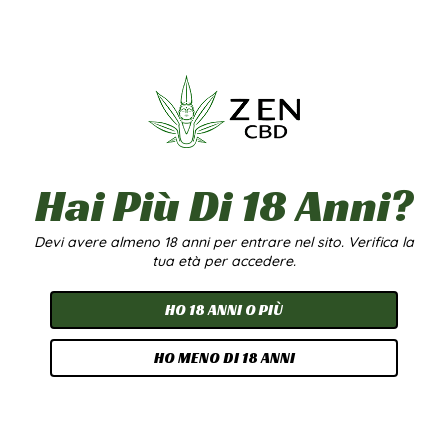
SPEDIZIONE
NAZIONALE
Con la nostra Spedizione Nazionale, la consegna del tuo
ordine è garantita in 24/48H lavorative in tutta Italia.
Spedizione il giorno stesso se l’ordine viene effettuato in
Hai Più Di 18 Anni?
prima mattinata.
La spedizione è attiva tutti i giorni, sabato e festivi esclusi.
Devi avere almeno 18 anni per entrare nel sito. Verifica la
PACCO ANONIMO (non rivela nome azienda e contenuto).
tua età per accedere.
SPEDIZIONE GRATUITA con una spesa di almeno 50€
HO 18 ANNI O PIÙ
HO MENO DI 18 ANNI