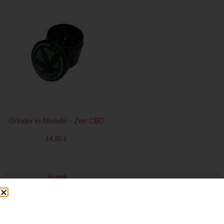
Grinder in Metallo – Zen CBD
14,90
€
Scegli