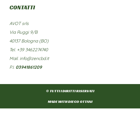
CONTATTI
AVOT srls
Via Ruggi 9/B
40137 Bologna (BO)
Tel. +39 3462274740
Mail. info@zencbd.it
P.I.
03941861209
© TUTTI I DIRITTI RISERVATI
MADE WITH DIEGO OTTANI