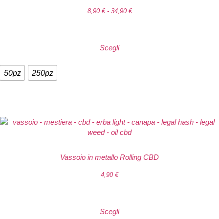
8,90
€
-
34,90
€
Scegli
50pz
250pz
Vassoio in metallo Rolling CBD
4,90
€
Scegli