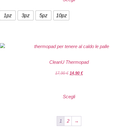
1pz
3pz
5pz
10pz
CleanU Thermopad
17,90
€
14,90
€
Scegli
1
2
→