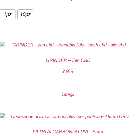
1pz
10pz
GRINDER – Zen CBD
2,90
€
Scegli
FILTRI AI CARBONI ATTIVI – 5mm