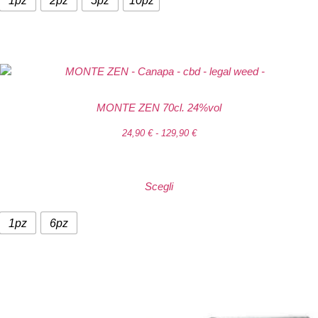
1pz
2pz
5pz
10pz
MONTE ZEN 70cl. 24%vol
24,90
€
-
129,90
€
Scegli
1pz
6pz