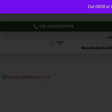
Dal 08/08 al 1
+39 3462274740
C
Vocabolario C