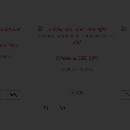
TERESSARE
mall Bud
9,90
€
Cristalli di CBD 99%
14,90
€
-
49,90
€
i
Scegli
g
50g
1
1g
5g