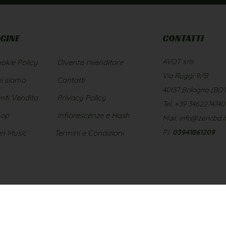
GINE
CONTATTI
AVOT srls
okie Policy
Diventa rivenditore
Via Ruggi 9/B
i siamo
Contatti
40137 Bologna (BO)
nti Vendita
Privacy Policy
Tel. +39 3462274740
hop
Infiorescenze e Hash
Mail. info@zencbd.i
P.I.
03941861209
n Music
Termini e Condizioni