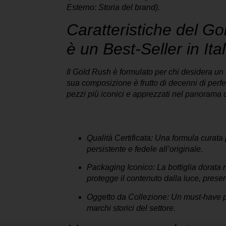
Esterno: Storia del brand).
Caratteristiche del G
è un Best-Seller in Ital
Il
Gold Rush
è formulato per chi desidera un 
sua composizione è frutto di decenni di per
pezzi più iconici e apprezzati nel panorama 
I vantaggi della versione Go
Qualità Certificata:
Una formula curata 
persistente e fedele all’originale.
Packaging Iconico:
La bottiglia dorata n
protegge il contenuto dalla luce, preser
Oggetto da Collezione:
Un must-have pe
marchi storici del settore.