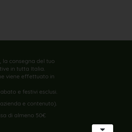
, la consegna del tuo
ve in tutta Italia.
ne viene effettuato in
sabato e festivi esclusi.
zienda e contenuto).
sa di almeno 50€