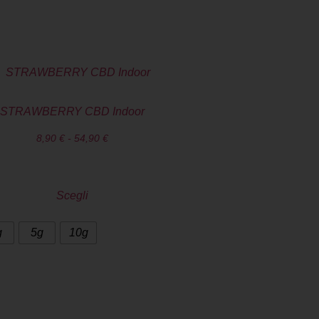
STRAWBERRY CBD Indoor
8,90
€
-
54,90
€
Scegli
g
5g
10g