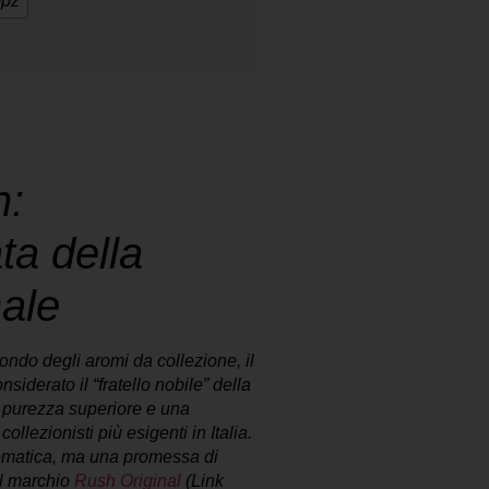
pz
h:
ta della
ale
ondo degli aromi da collezione, il
nsiderato il “fratello nobile” della
 purezza superiore e una
llezionisti più esigenti in Italia.
omatica, ma una promessa di
del marchio
Rush Original
(Link