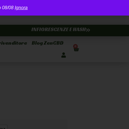
ro 08/08
Ignora
INFIORESCENZE E HASH
rivenditore
Blog ZenCBD
0
 RUSH 10