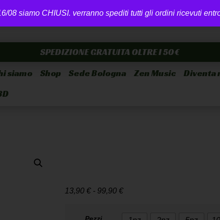
6/08 siamo CHIUSI. verranno spediti tutti gli ordini ricevuti ent
SPEDIZIONE GRATUITA OLTRE I 50€
hi siamo
Shop
Sede Bologna
Zen Music
Diventa 
BD
POPPER GOLD
ML
13,90
€
-
99,90
€
Pezzi