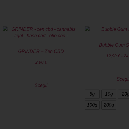
TI POTREBBERO IN
Bubble Gum S
GRINDER – Zen CBD
12,90
€
-
24
2,90
€
Scegl
Scegli
5g
10g
20
100g
200g