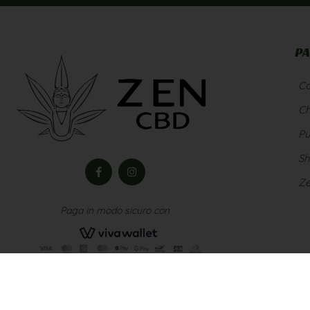
PA
Co
Ch
Pu
S
Ze
Paga in modo sicuro con