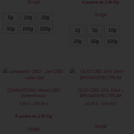
Scegli
A partire da
2,50
€
/g
Scegli
5g
10g
20g
50g
100g
200g
1g
5g
10g
20g
50g
100g
CANNATONIC Weed CBD
OLIO CBD 10% 10ml –
GreenHouse
BROADSPECTRUM
7,90
€
-
249,90
€
24,90
€
-
224,90
€
A partire da
2,50
€
/g
Scegli
Scegli