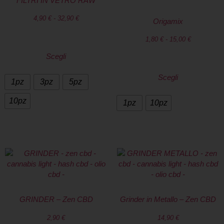
FILTRI IN VETRO RAW
4,90
€
-
32,90
€
Origamix
1,80
€
-
15,00
€
Scegli
Scegli
1pz
3pz
5pz
10pz
1pz
10pz
GRINDER – Zen CBD
Grinder in Metallo – Zen CBD
2,90
€
14,90
€