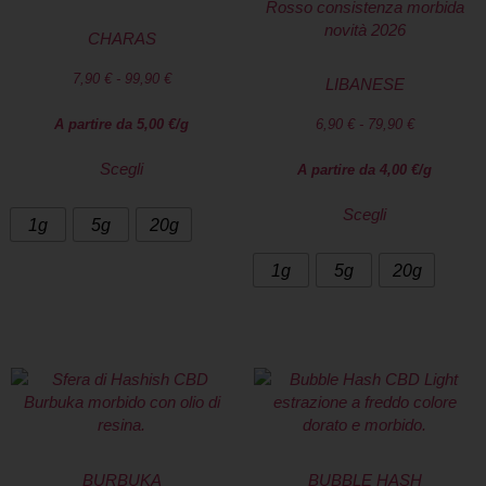
CHARAS
7,90
€
-
99,90
€
LIBANESE
A partire da
5,00
€
/g
6,90
€
-
79,90
€
Scegli
A partire da
4,00
€
/g
Scegli
1g
5g
20g
1g
5g
20g
BURBUKA
BUBBLE HASH