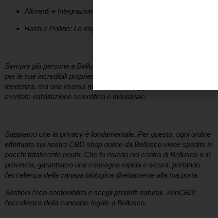
Alimenti e Integrazione:
Bevande alla canapa
Hash e Polline:
Le migliori selezioni di Hash e Polline
I benefici della Canapa Sativa a portata di click
Sempre più persone a
Bellusco
si avvicinano al mondo del CBD
per le sue incredibili proprietà. La canapa non è solo una
tendenza, ma una risorsa millenaria che oggi sta vivendo una
meritata riabilitazione scientifica e industriale.
Consegna Rapida e Anonima a Bellusco
Sappiamo che la privacy è fondamentale. Per questo, ogni ordine
effettuato sul nostro
CBD shop online da Bellusco
viene spedito in
pacchi totalmente neutri. Che tu risieda nel centro di
Bellusco
o in
provincia, garantiamo una consegna rapida e sicura, portando
l’eccellenza della canapa biologica direttamente alla tua porta.
Sostieni l’eco-sostenibilità e scegli prodotti naturali.
ZenCBD:
l’eccellenza della cannabis legale a Bellusco.