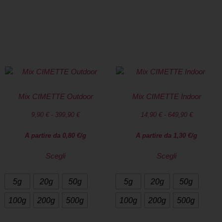
territorio italiano. Pacco anonimo
SPEDIZIONE GRATUITA a Bellusco con una
spesa di almeno 50€
Mix CIMETTE Outdoor
Mix CIMETTE Indoor
9,90
€
-
399,90
€
14,90
€
-
649,90
€
A partire da
0,80
€
/g
A partire da
1,30
€
/g
Scegli
Scegli
5g
20g
50g
5g
20g
50g
100g
200g
500g
100g
200g
500g