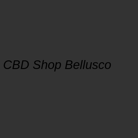
CBD Shop Bellusco
SHOP
La soddisfazione dei nostri clienti è al centro
della nostra missione, e la tempestività nella
consegna è un impegno che prendiamo
seriamente.
Spedizione rapida in 24/48 ore su tutto il