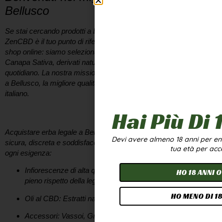
Bellusco
Se stai cercando prodotti a base di
cannabis legale a Bellusco
,
ZenCBD è il tuo punto di riferimento. Non siamo solo un semplice
shop online: siamo selezionatori appassionati di infiorescenze di
Canapa Sativa, derivati naturali e soluzioni per il benessere
quotidiano. La nostra missione è portare direttamente a casa tua,
a
Bellusco
, la migliore qualità biologica presente sul mercato
italiano.
Perché scegliere il nostro CBD Shop a Bellusco?
Hai Più Di 
Acquistare
erba legale a Bellusco
deve essere un’esperienza
Devi avere almeno 18 anni per entr
sicura, discreta e soddisfacente. Il nostro catalogo è pensato per
tua età per acc
ogni esigenza:
Infiorescenze di alta qualità:
Selezionate e coltivate nel
HO 18 ANNI O
pieno rispetto della legge.
HO MENO DI 18
Oli al CBD:
Estratti naturali per ritrovare l’equilibrio.
Accessori:
Vassoi, Grinder e molto altro da ZenCBD