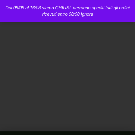
Dal 08/08 al 16/08 siamo CHIUSI. verranno spediti tutti gli ordini
ricevuti entro 08/08
Ignora