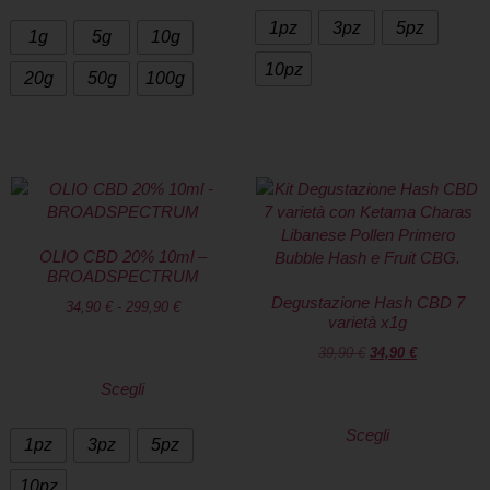
1pz
3pz
5pz
1g
5g
10g
10pz
20g
50g
100g
OLIO CBD 20% 10ml –
BROADSPECTRUM
Degustazione Hash CBD 7
34,90
€
-
299,90
€
varietà x1g
39,90
€
34,90
€
Scegli
Scegli
1pz
3pz
5pz
10pz