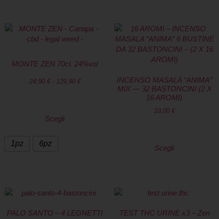
MONTE ZEN 70cl. 24%vol
INCENSO MASALA “ANIMA”
24,90
€
-
129,90
€
MIX — 32 BASTONCINI (2 X
16 AROMI)
10,00
€
Scegli
1pz
6pz
Scegli
PALO SANTO – 4 LEGNETTI
TEST THC URINE x3 – Zen