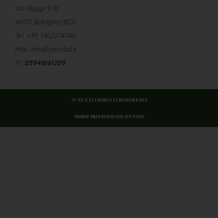
Via Ruggi 9/B
40137 Bologna (BO)
Tel. +39 3462274740
Mail. info@zencbd.it
P.I.
03941861209
© TUTTI I DIRITTI RISERVATI
MADE WITH DIEGO OTTANI