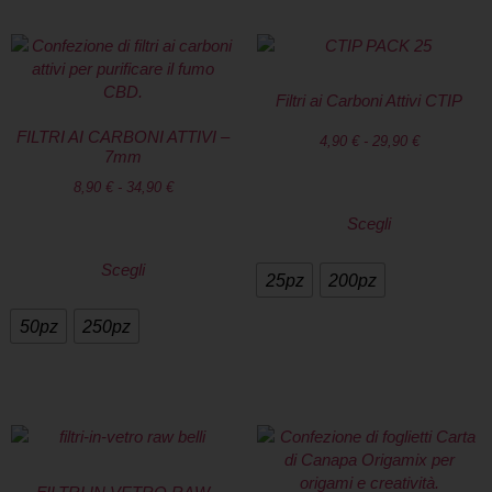
Filtri ai Carboni Attivi CTIP
FILTRI AI CARBONI ATTIVI –
4,90
€
-
29,90
€
7mm
8,90
€
-
34,90
€
Scegli
Scegli
25pz
200pz
50pz
250pz