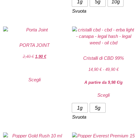
1g
5g
10g
Svuota
PORTA JOINT
2,40
€
1,90
€
Cristalli di CBD 99%
14,90
€
-
49,90
€
Scegli
A partire da
9,98
€
/g
Scegli
1g
5g
Svuota