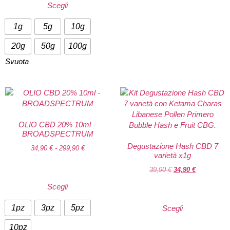
Scegli
1g
5g
10g
20g
50g
100g
Svuota
OLIO CBD 20% 10ml –
BROADSPECTRUM
Degustazione Hash CBD 7
34,90
€
-
299,90
€
varietà x1g
39,90
€
34,90
€
Scegli
1pz
3pz
5pz
Scegli
10pz