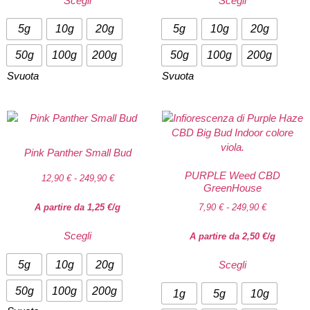
Scegli
Scegli
5g
10g
20g
5g
10g
20g
50g
100g
200g
50g
100g
200g
Svuota
Svuota
Pink Panther Small Bud
PURPLE Weed CBD
12,90
€
-
249,90
€
GreenHouse
A partire da
1,25
€
/g
7,90
€
-
249,90
€
Scegli
A partire da
2,50
€
/g
5g
10g
20g
Scegli
50g
100g
200g
1g
5g
10g