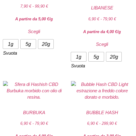
7,90
€
-
99,90
€
LIBANESE
A partire da
5,00
€
/g
6,90
€
-
79,90
€
Scegli
A partire da
4,00
€
/g
1g
5g
20g
Scegli
Svuota
1g
5g
20g
Svuota
BURBUKA
BUBBLE HASH
6,90
€
-
79,90
€
6,90
€
-
299,90
€