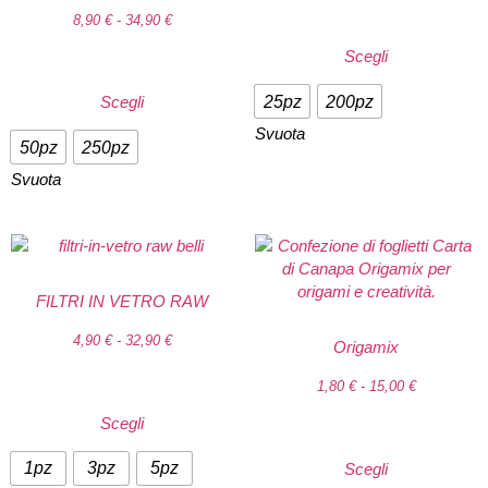
8,90
€
-
34,90
€
Scegli
25pz
200pz
Scegli
Svuota
50pz
250pz
Svuota
FILTRI IN VETRO RAW
4,90
€
-
32,90
€
Origamix
1,80
€
-
15,00
€
Scegli
1pz
3pz
5pz
Scegli