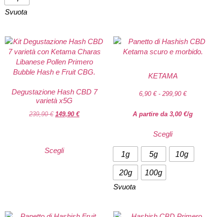
Svuota
KETAMA
Degustazione Hash CBD 7
6,90
€
-
299,90
€
varietà x5G
239,90
€
149,90
€
A partire da
3,00
€
/g
Scegli
Scegli
1g
5g
10g
20g
100g
Svuota