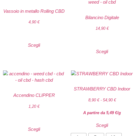
Vassoio in metallo Rolling CBD
Bilancino Digitale
4,90
€
14,90
€
Scegli
Scegli
STRAWBERRY CBD Indoor
Accendino CLIPPER
8,90
€
-
54,90
€
1,20
€
A partire da
5,49
€
/g
Scegli
Scegli