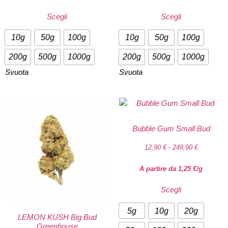
Scegli
Scegli
10g
50g
100g
10g
50g
100g
200g
500g
1000g
200g
500g
1000g
Svuota
Svuota
Bubble Gum Small Bud
12,90
€
-
249,90
€
A partire da
1,25
€
/g
Scegli
5g
10g
20g
LEMON KUSH Big Bud
Greenhouse