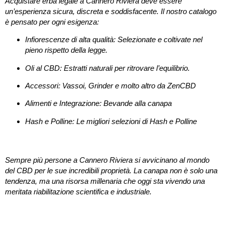
Acquistare
erba legale a Cannero Riviera
deve essere
un’esperienza sicura, discreta e soddisfacente. Il nostro catalogo
è pensato per ogni esigenza:
Infiorescenze di alta qualità:
Selezionate e coltivate nel
pieno rispetto della legge.
Oli al CBD:
Estratti naturali per ritrovare l’equilibrio.
Accessori:
Vassoi, Grinder e molto altro da ZenCBD
Alimenti e Integrazione:
Bevande alla canapa
Hash e Polline:
Le migliori selezioni di Hash e Polline
I benefici della Canapa Sativa a portata di click
Sempre più persone a
Cannero Riviera
si avvicinano al mondo
del CBD per le sue incredibili proprietà. La canapa non è solo una
tendenza, ma una risorsa millenaria che oggi sta vivendo una
meritata riabilitazione scientifica e industriale.
Consegna Rapida e Anonima a Cannero Riviera