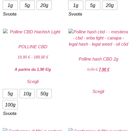
1g
5g
20g
1g
5g
20g
Svuota
Svuota
POLLINE CBD
19,90
€
-
189,90
€
Polline hash CBD 2g
A partire da
1,90
€
/g
9,90
€
7,90
€
Scegli
Scegli
5g
10g
50g
100g
Svuota