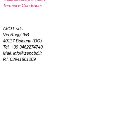
Termini e Condizioni
CONTATTI
AVOT srls
Via Ruggi 9/B
40137 Bologna (BO)
Tel. +39 3462274740
Mail. info@zencbd.it
P.I.
03941861209
© TUTTI I DIRITTI RISERVATI
MADE WITH DIEGO OTTANI