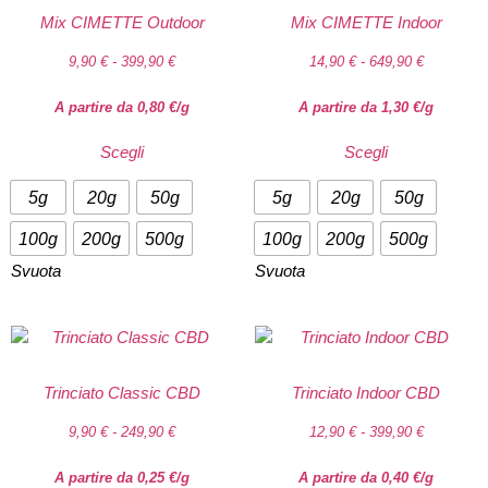
Mix CIMETTE Outdoor
Mix CIMETTE Indoor
9,90
€
-
399,90
€
14,90
€
-
649,90
€
A partire da
0,80
€
/g
A partire da
1,30
€
/g
Scegli
Scegli
5g
20g
50g
5g
20g
50g
100g
200g
500g
100g
200g
500g
Svuota
Svuota
Trinciato Classic CBD
Trinciato Indoor CBD
9,90
€
-
249,90
€
12,90
€
-
399,90
€
A partire da
0,25
€
/g
A partire da
0,40
€
/g