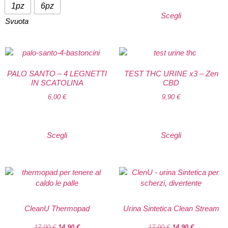
1pz
6pz
Scegli
Svuota
PALO SANTO – 4 LEGNETTI
TEST THC URINE x3 – Zen
IN SCATOLINA
CBD
6,00
€
9,90
€
Scegli
Scegli
CleanU Thermopad
Urina Sintetica Clean Stream
17,90
€
14,90
€
17,90
€
14,90
€