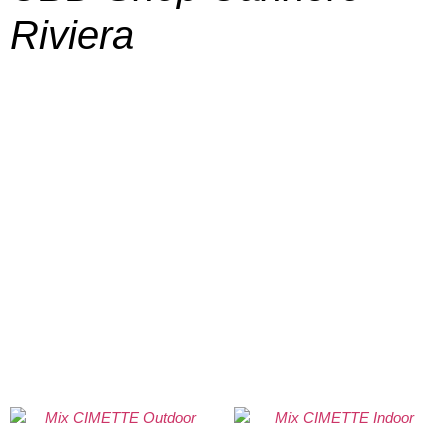
Riviera
SHOP
La soddisfazione dei nostri clienti è al centro
della nostra missione, e la tempestività nella
consegna è un impegno che prendiamo
seriamente.
Spedizione rapida in 24/48 ore su tutto il
territorio italiano. Pacco anonimo
SPEDIZIONE GRATUITA a Cannero Riviera con
una spesa di almeno 50€