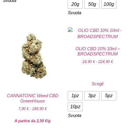
Svuota
20g
50g
100g
Svuota
OLIO CBD 10% 10ml –
BROADSPECTRUM
24,90
€
-
224,90
€
Scegli
CANNATONIC Weed CBD
1pz
3pz
5pz
GreenHouse
10pz
7,90
€
-
249,90
€
Svuota
A partire da
2,50
€
/g