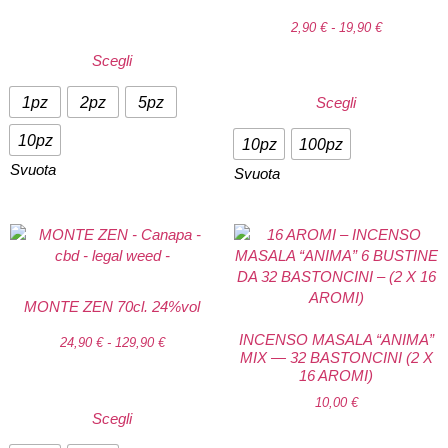
2,90
€
-
19,90
€
Scegli
1pz
2pz
5pz
Scegli
10pz
10pz
100pz
Svuota
Svuota
MONTE ZEN 70cl. 24%vol
INCENSO MASALA “ANIMA”
24,90
€
-
129,90
€
MIX — 32 BASTONCINI (2 X
16 AROMI)
10,00
€
Scegli