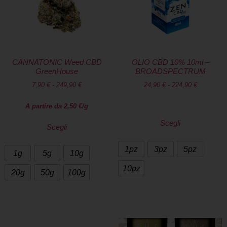
CANNATONIC Weed CBD
OLIO CBD 10% 10ml –
GreenHouse
BROADSPECTRUM
7,90
€
-
249,90
€
24,90
€
-
224,90
€
A partire da
2,50
€
/g
Scegli
Scegli
1pz
3pz
5pz
1g
5g
10g
10pz
20g
50g
100g