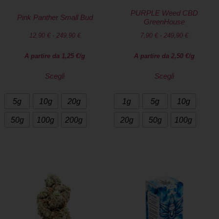
PURPLE Weed CBD
Pink Panther Small Bud
GreenHouse
12,90
€
-
249,90
€
7,90
€
-
249,90
€
A partire da
1,25
€
/g
A partire da
2,50
€
/g
Scegli
Scegli
5g
10g
20g
1g
5g
10g
50g
100g
200g
20g
50g
100g