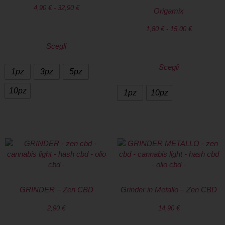
4,90
€
-
32,90
€
Origamix
1,80
€
-
15,00
€
Scegli
Scegli
1pz
3pz
5pz
10pz
1pz
10pz
GRINDER – Zen CBD
Grinder in Metallo – Zen CBD
2,90
€
14,90
€