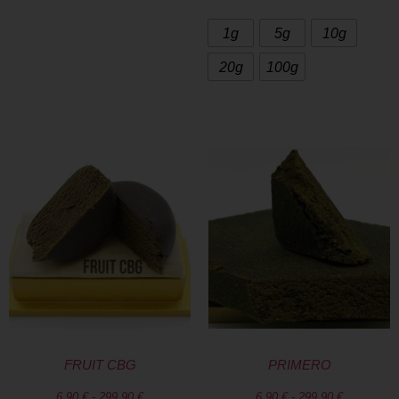
1g
5g
10g
20g
100g
FRUIT CBG
PRIMERO
6,90
€
-
299,90
€
6,90
€
-
299,90
€