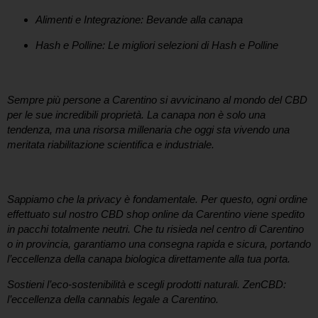
Alimenti e Integrazione:
Bevande alla canapa
Hash e Polline:
Le migliori selezioni di Hash e Polline
I benefici della Canapa Sativa a portata di click
Sempre più persone a
Carentino
si avvicinano al mondo del CBD
per le sue incredibili proprietà. La canapa non è solo una
tendenza, ma una risorsa millenaria che oggi sta vivendo una
meritata riabilitazione scientifica e industriale.
Consegna Rapida e Anonima a Carentino
Sappiamo che la privacy è fondamentale. Per questo, ogni ordine
effettuato sul nostro
CBD shop online da Carentino
viene spedito
in pacchi totalmente neutri. Che tu risieda nel centro di
Carentino
o in provincia, garantiamo una consegna rapida e sicura, portando
l’eccellenza della canapa biologica direttamente alla tua porta.
Sostieni l’eco-sostenibilità e scegli prodotti naturali.
ZenCBD:
l’eccellenza della cannabis legale a Carentino.