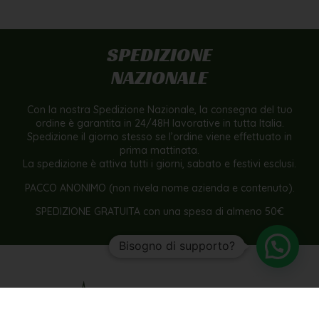
SPEDIZIONE
NAZIONALE
Con la nostra Spedizione Nazionale, la consegna del tuo
ordine è garantita in 24/48H lavorative in tutta Italia.
Spedizione il giorno stesso se l’ordine viene effettuato in
prima mattinata.
La spedizione è attiva tutti i giorni, sabato e festivi esclusi.
PACCO ANONIMO (non rivela nome azienda e contenuto).
SPEDIZIONE GRATUITA con una spesa di almeno 50€
Bisogno di supporto?