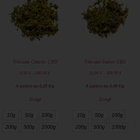
Trinciato Classic CBD
Trinciato Indoor CBD
9,90
€
-
249,90
€
12,90
€
-
399,90
€
A partire da
0,25
€
/g
A partire da
0,40
€
/g
Scegli
Scegli
10g
50g
100g
10g
50g
100g
200g
500g
1000g
200g
500g
1000g