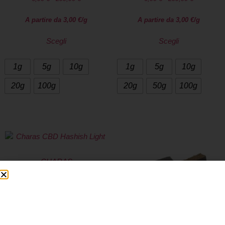
A partire da
3,00
€
/g
A partire da
3,00
€
/g
Scegli
Scegli
1g
5g
10g
1g
5g
10g
20g
100g
20g
50g
100g
CHARAS
7,90
€
-
99,90
€
A partire da
5,00
€
/g
Scegli