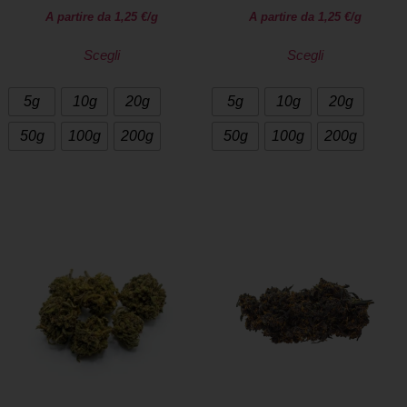
A partire da
1,25
€
/g
A partire da
1,25
€
/g
Scegli
Scegli
5g
10g
20g
5g
10g
20g
50g
100g
200g
50g
100g
200g