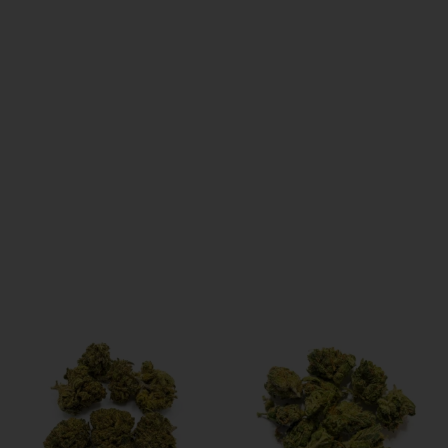
SHOP
La soddisfazione dei nostri clienti è al centro
della nostra missione, e la tempestività nella
consegna è un impegno che prendiamo
seriamente.
Spedizione rapida in 24/48 ore su tutto il
territorio italiano. Pacco anonimo
SPEDIZIONE GRATUITA a Carentino con una
spesa di almeno 50€