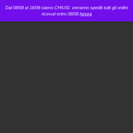
Dal 08/08 al 16/08 siamo CHIUSI. verranno spediti tutti gli ordini
ricevuti entro 08/08
Ignora