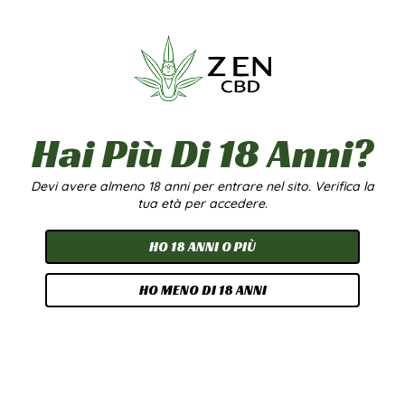
1g
5g
20g
LIBANESE
6,90
€
-
79,90
€
A partire da
4,00
€
/g
Hai Più Di 18 Anni?
Scegli
Devi avere almeno 18 anni per entrare nel sito. Verifica la
tua età per accedere.
1g
5g
20g
HO 18 ANNI O PIÙ
HO MENO DI 18 ANNI
BURBUKA
BUBBLE HASH