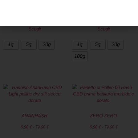
6,90
€
-
79,90
€
6,90
€
-
299,90
€
A partire da
4,00
€
/g
A partire da
3,00
€
/g
Scegli
Scegli
1g
5g
20g
1g
5g
20g
100g
ANANHASH
ZERO ZERO
6,90
€
-
79,90
€
6,90
€
-
79,90
€