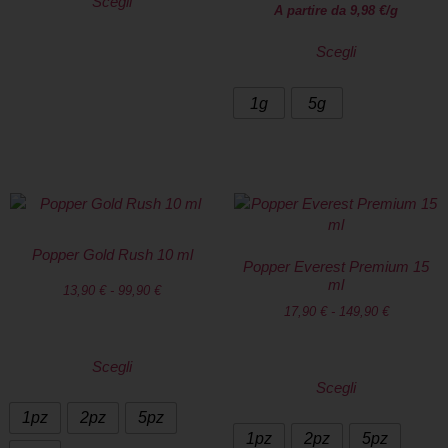
Scegli
A partire da
9,98
€
/g
Scegli
1g
5g
Popper Gold Rush 10 ml
Popper Everest Premium 15
ml
13,90
€
-
99,90
€
17,90
€
-
149,90
€
Scegli
Scegli
1pz
2pz
5pz
1pz
2pz
5pz