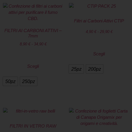
Filtri ai Carboni Attivi CTIP
FILTRI AI CARBONI ATTIVI –
4,90
€
-
29,90
€
7mm
8,90
€
-
34,90
€
Scegli
Scegli
25pz
200pz
50pz
250pz
FILTRI IN VETRO RAW