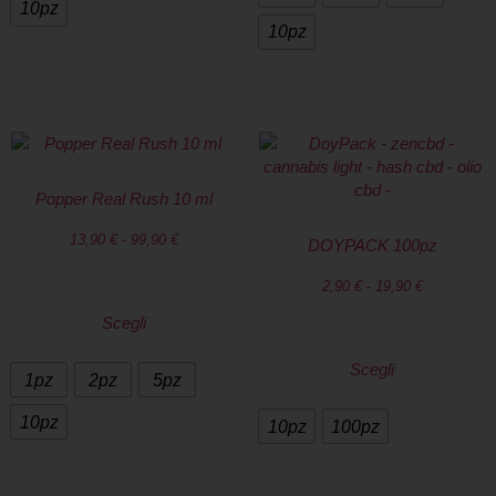
10pz
10pz
Popper Real Rush 10 ml
13,90
€
-
99,90
€
DOYPACK 100pz
2,90
€
-
19,90
€
Scegli
Scegli
1pz
2pz
5pz
10pz
10pz
100pz