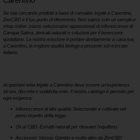
Carentino
Se stai cercando prodotti a base di
cannabis legale a Carentino
,
ZenCBD è il tuo punto di riferimento. Non siamo solo un semplice
shop online: siamo selezionatori appassionati di infiorescenze di
Canapa Sativa, derivati naturali e soluzioni per il benessere
quotidiano. La nostra missione è portare direttamente a casa tua,
a
Carentino
, la migliore qualità biologica presente sul mercato
italiano.
Perché scegliere il nostro CBD Shop a
Carentino?
Acquistare
erba legale a Carentino
deve essere un’esperienza
sicura, discreta e soddisfacente. Il nostro catalogo è pensato per
ogni esigenza:
Infiorescenze di alta qualità:
Selezionate e coltivate nel
pieno rispetto della legge.
Oli al CBD:
Estratti naturali per ritrovare l’equilibrio.
Accessori:
Vassoi, Grinder e molto altro da ZenCBD