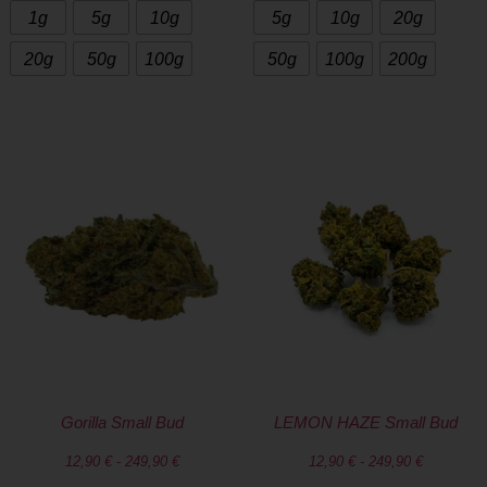
1g
5g
10g
5g
10g
20g
20g
50g
100g
50g
100g
200g
Gorilla Small Bud
LEMON HAZE Small Bud
12,90
€
-
249,90
€
12,90
€
-
249,90
€