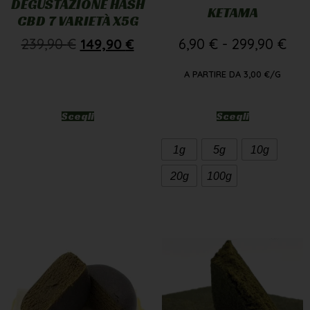
DEGUSTAZIONE HASH
KETAMA
CBD 7 VARIETÀ X5G
239,90
€
149,90
€
6,90
€
-
299,90
€
A PARTIRE DA
3,00
€
/G
Scegli
Scegli
1g
5g
10g
20g
100g