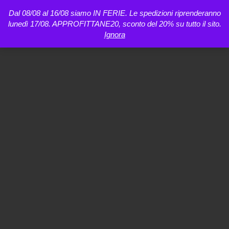
Dal 08/08 al 16/08 siamo IN FERIE. Le spedizioni riprenderanno
lunedì 17/08. APPROFITTANE20, sconto del 20% su tutto il sito.
Ignora