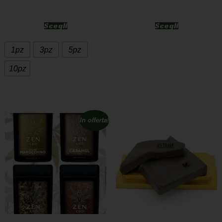
Scegli
Scegli
1pz
3pz
5pz
10pz
In offerta!