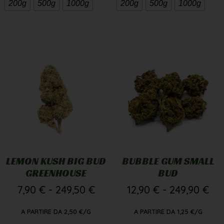
200g
500g
1000g
200g
500g
1000g
LEMON KUSH BIG BUD
BUBBLE GUM SMALL
GREENHOUSE
BUD
7,90
€
-
249,50
€
12,90
€
-
249,90
€
A PARTIRE DA
2,50
€
/G
A PARTIRE DA
1,25
€
/G