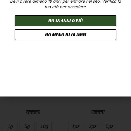
Devi avere almeno 18 anni per entrare nel sito. Verifica la
In offerta!
tua età per accedere.
HO 18 ANNI O PIÙ
HO MENO DI 18 ANNI
CANNATONIC WEED
OLIO CBD 10% 10ML –
CBD GREENHOUSE
BROADSPECTRUM
7,90
€
-
249,90
€
24,90
€
-
224,90
€
A PARTIRE DA
2,50
€
/G
Scegli
Scegli
1g
5g
10g
1pz
3pz
5pz