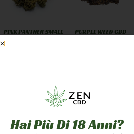
PINK PANTHER SMALL
PURPLE WEED CBD
BUD
GREENHOUSE
12,90
€
-
249,90
€
7,90
€
-
249,90
€
A PARTIRE DA
1,25
€
/G
A PARTIRE DA
2,50
€
/G
Scegli
Scegli
5g
10g
20g
1g
5g
10g
50g
100g
200g
20g
50g
100g
Hai Più Di 18 Anni?