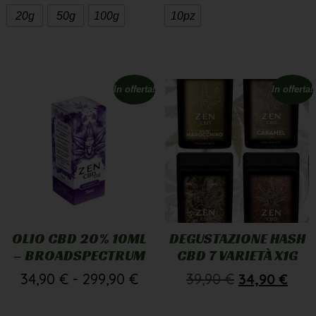
20g
50g
100g
10pz
In offerta!
In offerta!
OLIO CBD 20% 10ML
DEGUSTAZIONE HASH
– BROADSPECTRUM
CBD 7 VARIETÀ X1G
34,90
€
-
299,90
€
39,90
€
34,90
€