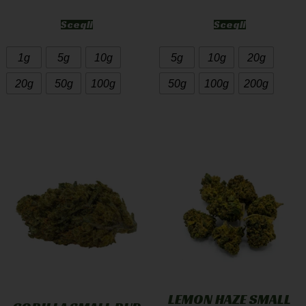
Scegli
Scegli
1g
5g
10g
5g
10g
20g
20g
50g
100g
50g
100g
200g
LEMON HAZE SMALL