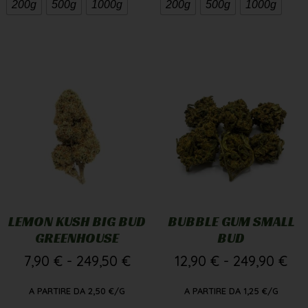
200g
500g
1000g
200g
500g
1000g
LEMON KUSH BIG BUD
BUBBLE GUM SMALL
GREENHOUSE
BUD
7,90
€
-
249,50
€
12,90
€
-
249,90
€
A PARTIRE DA
2,50
€
/G
A PARTIRE DA
1,25
€
/G