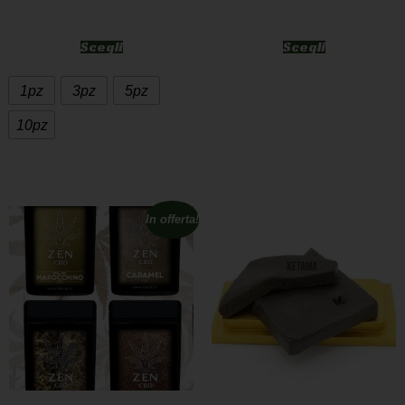
Scegli
Scegli
1pz
3pz
5pz
10pz
In offerta!