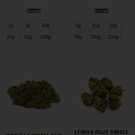
Scegli
Scegli
1g
5g
10g
5g
10g
20g
20g
50g
100g
50g
100g
200g
LEMON HAZE SMALL