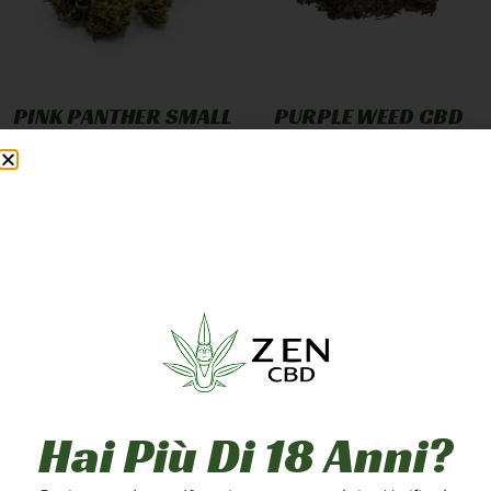
PINK PANTHER SMALL
PURPLE WEED CBD
BUD
GREENHOUSE
12,90
€
-
249,90
€
7,90
€
-
249,90
€
A PARTIRE DA
1,25
€
/G
A PARTIRE DA
2,50
€
/G
Scegli
Scegli
5g
10g
20g
1g
5g
10g
50g
100g
200g
20g
50g
100g
Hai Più Di 18 Anni?