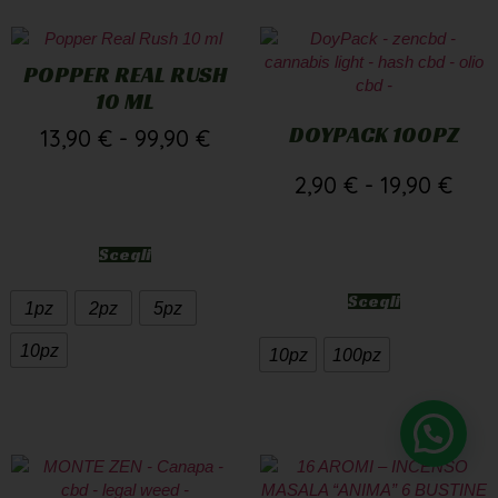
POPPER REAL RUSH
10 ML
DOYPACK 100PZ
13,90
€
-
99,90
€
2,90
€
-
19,90
€
Scegli
Scegli
1pz
2pz
5pz
10pz
10pz
100pz
Bisogno di supporto?