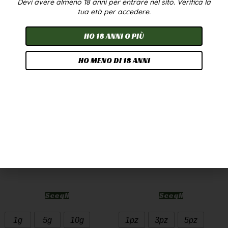
Devi avere almeno 18 anni per entrare nel sito. Verifica la
In offerta!
tua età per accedere.
HO 18 ANNI O PIÙ
HO MENO DI 18 ANNI
CANNATONIC WEED
OLIO CBD 10% 10ML –
CBD GREENHOUSE
BROADSPECTRUM
7,90
€
-
249,90
€
24,90
€
-
224,90
€
A PARTIRE DA
2,50
€
/G
Scegli
Scegli
1g
5g
10g
1pz
3pz
5pz