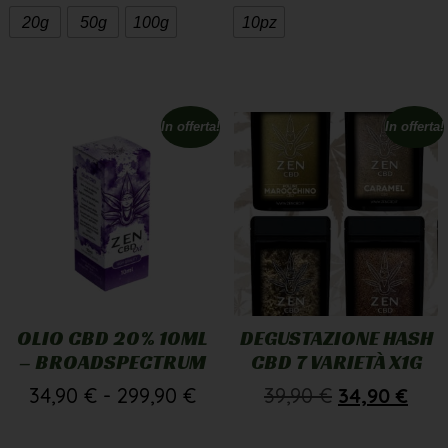
20g
50g
100g
10pz
In offerta!
In offerta!
OLIO CBD 20% 10ML
DEGUSTAZIONE HASH
– BROADSPECTRUM
CBD 7 VARIETÀ X1G
34,90
€
-
299,90
€
39,90
€
34,90
€