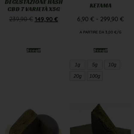
DEGUSTAZIONE HASH
KETAMA
CBD 7 VARIETÀ X5G
239,90
€
149,90
€
6,90
€
-
299,90
€
A PARTIRE DA
3,00
€
/G
Scegli
Scegli
1g
5g
10g
20g
100g