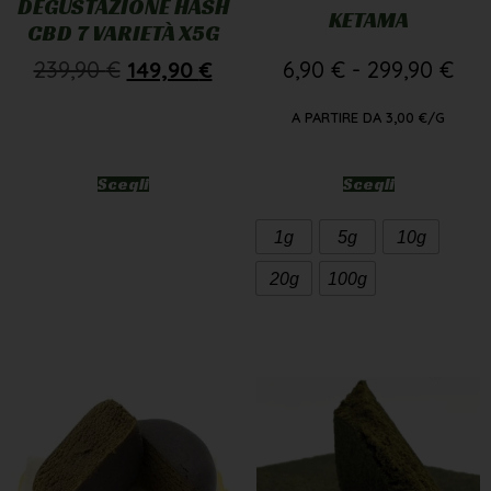
DEGUSTAZIONE HASH
KETAMA
CBD 7 VARIETÀ X5G
239,90
€
149,90
€
6,90
€
-
299,90
€
A PARTIRE DA
3,00
€
/G
Scegli
Scegli
1g
5g
10g
20g
100g