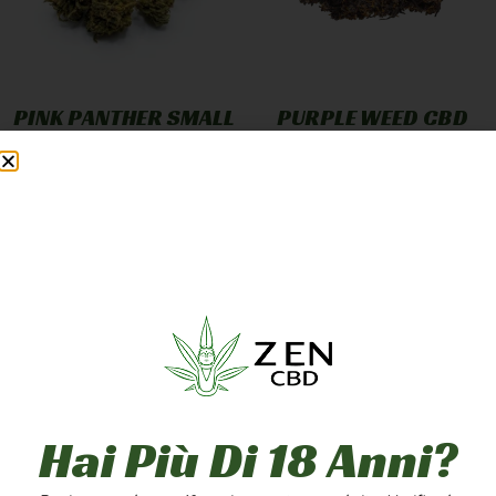
PINK PANTHER SMALL
PURPLE WEED CBD
BUD
GREENHOUSE
12,90
€
-
249,90
€
7,90
€
-
249,90
€
A PARTIRE DA
1,25
€
/G
A PARTIRE DA
2,50
€
/G
Scegli
Scegli
5g
10g
20g
1g
5g
10g
50g
100g
200g
20g
50g
100g
Hai Più Di 18 Anni?