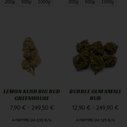
200g
500g
1000g
200g
500g
1000g
LEMON KUSH BIG BUD
BUBBLE GUM SMALL
GREENHOUSE
BUD
7,90
€
-
249,50
€
12,90
€
-
249,90
€
A PARTIRE DA
2,50
€
/G
A PARTIRE DA
1,25
€
/G