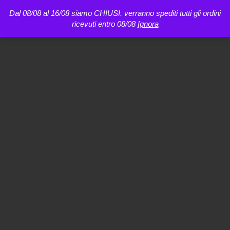
Dal 08/08 al 16/08 siamo CHIUSI. verranno spediti tutti gli ordini
ricevuti entro 08/08
Ignora