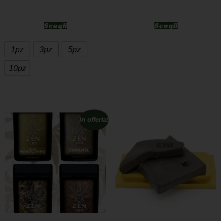
Scegli
Scegli
1pz
3pz
5pz
10pz
In offerta!