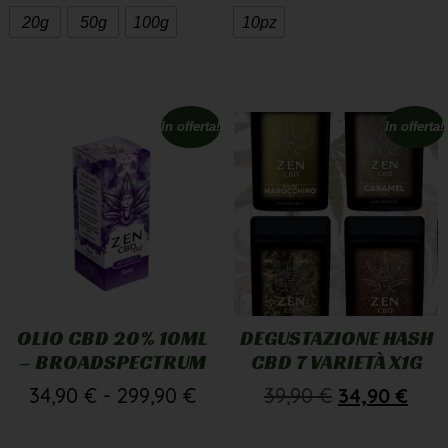
20g
50g
100g
10pz
In offerta!
In offerta!
OLIO CBD 20% 10ML
DEGUSTAZIONE HASH
– BROADSPECTRUM
CBD 7 VARIETÀ X1G
34,90
€
-
299,90
€
39,90
€
34,90
€