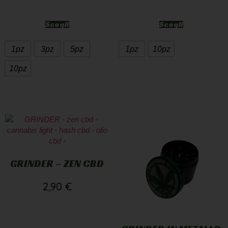
Scegli
Scegli
1pz
3pz
5pz
1pz
10pz
10pz
GRINDER – ZEN CBD
2,90
€