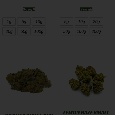
Scegli
Scegli
1g
5g
10g
5g
10g
20g
20g
50g
100g
50g
100g
200g
LEMON HAZE SMALL