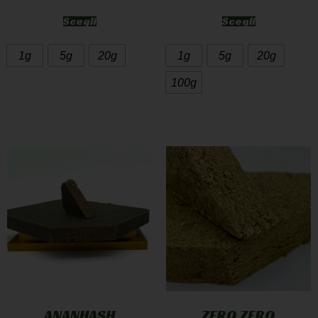
Scegli
Scegli
1g
5g
20g
1g
5g
20g
100g
ANANHASH
ZERO ZERO