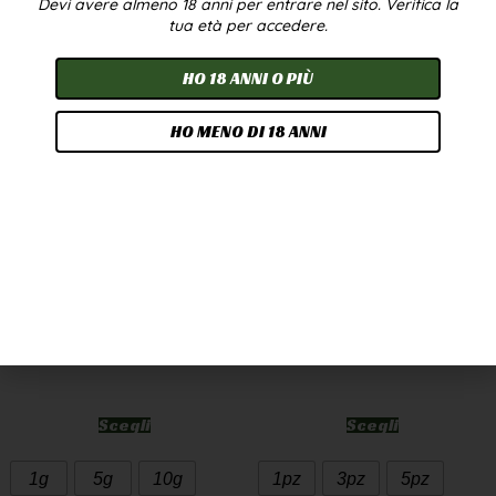
Devi avere almeno 18 anni per entrare nel sito. Verifica la
In offerta!
tua età per accedere.
HO 18 ANNI O PIÙ
HO MENO DI 18 ANNI
CANNATONIC WEED
OLIO CBD 10% 10ML –
CBD GREENHOUSE
BROADSPECTRUM
7,90
€
-
249,90
€
24,90
€
-
224,90
€
A PARTIRE DA
2,50
€
/G
Scegli
Scegli
1g
5g
10g
1pz
3pz
5pz