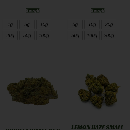
Scegli
Scegli
1g
5g
10g
5g
10g
20g
20g
50g
100g
50g
100g
200g
LEMON HAZE SMALL