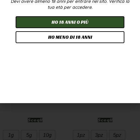
Devi avere almeno 18 anni per entrare nel sito. Verifica la
In offerta!
tua età per accedere.
HO 18 ANNI O PIÙ
HO MENO DI 18 ANNI
CANNATONIC WEED
OLIO CBD 10% 10ML –
CBD GREENHOUSE
BROADSPECTRUM
7,90
€
-
249,90
€
24,90
€
-
224,90
€
A PARTIRE DA
2,50
€
/G
Scegli
Scegli
1g
5g
10g
1pz
3pz
5pz