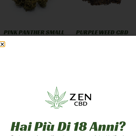
PINK PANTHER SMALL
PURPLE WEED CBD
BUD
GREENHOUSE
12,90
€
-
249,90
€
7,90
€
-
249,90
€
A PARTIRE DA
1,25
€
/G
A PARTIRE DA
2,50
€
/G
Scegli
Scegli
5g
10g
20g
1g
5g
10g
50g
100g
200g
20g
50g
100g
Hai Più Di 18 Anni?