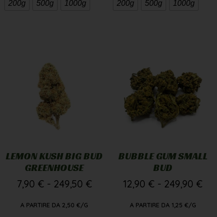
200g
500g
1000g
200g
500g
1000g
LEMON KUSH BIG BUD
BUBBLE GUM SMALL
GREENHOUSE
BUD
7,90
€
-
249,50
€
12,90
€
-
249,90
€
A PARTIRE DA
2,50
€
/G
A PARTIRE DA
1,25
€
/G