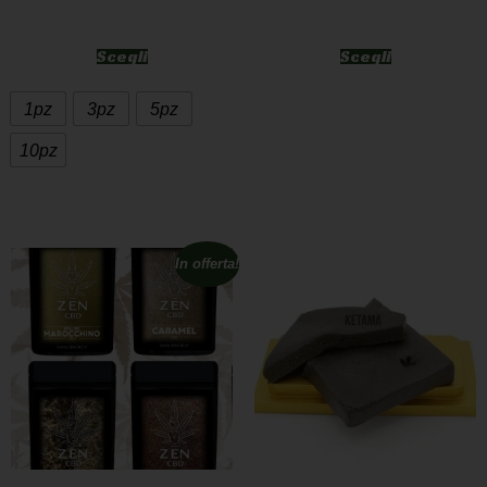
Scegli
Scegli
1pz
3pz
5pz
10pz
In offerta!