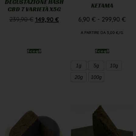
DEGUSTAZIONE HASH
KETAMA
CBD 7 VARIETÀ X5G
239,90
€
149,90
€
6,90
€
-
299,90
€
A PARTIRE DA
3,00
€
/G
Scegli
Scegli
1g
5g
10g
20g
100g