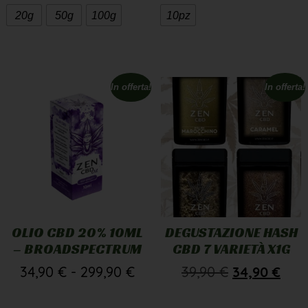
20g
50g
100g
10pz
In offerta!
In offerta!
OLIO CBD 20% 10ML
DEGUSTAZIONE HASH
– BROADSPECTRUM
CBD 7 VARIETÀ X1G
34,90
€
-
299,90
€
39,90
€
34,90
€