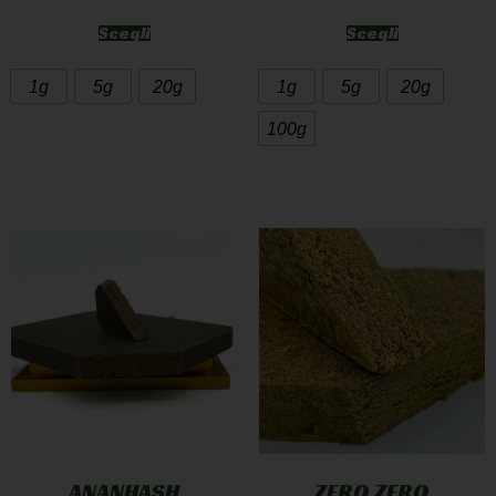
Scegli
Scegli
1g
5g
20g
1g
5g
20g
100g
ANANHASH
ZERO ZERO