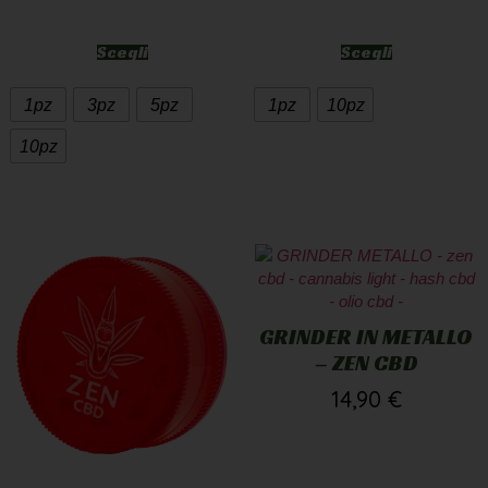
Scegli
Scegli
1pz
3pz
5pz
1pz
10pz
10pz
GRINDER IN METALLO
– ZEN CBD
14,90
€