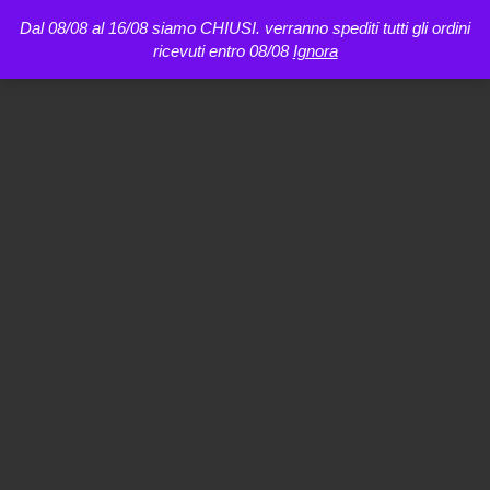
Dal 08/08 al 16/08 siamo CHIUSI. verranno spediti tutti gli ordini
ricevuti entro 08/08
Ignora