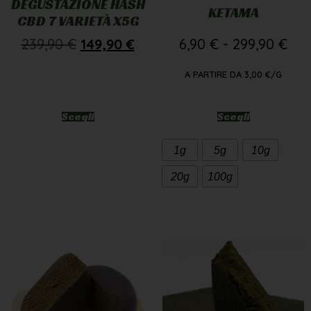
DEGUSTAZIONE HASH
KETAMA
CBD 7 VARIETÀ X5G
239,90
€
149,90
€
6,90
€
-
299,90
€
A PARTIRE DA
3,00
€
/G
Scegli
Scegli
1g
5g
10g
20g
100g