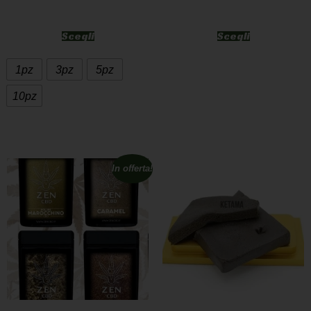
Scegli
Scegli
1pz
3pz
5pz
10pz
In offerta!