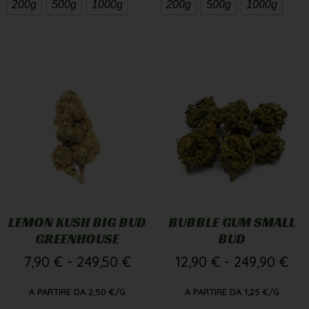
200g
500g
1000g
200g
500g
1000g
LEMON KUSH BIG BUD
BUBBLE GUM SMALL
GREENHOUSE
BUD
7,90
€
-
249,50
€
12,90
€
-
249,90
€
A PARTIRE DA
2,50
€
/G
A PARTIRE DA
1,25
€
/G