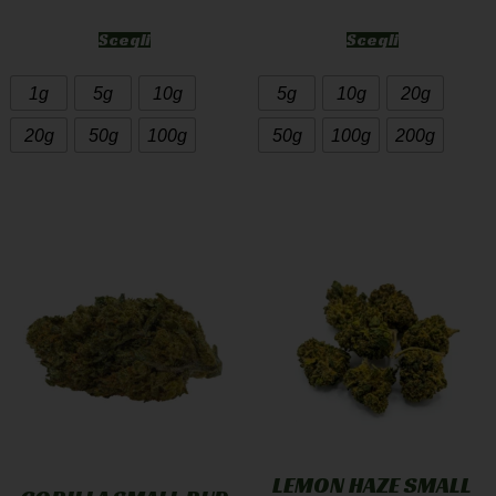
Scegli
Scegli
1g
5g
10g
5g
10g
20g
20g
50g
100g
50g
100g
200g
LEMON HAZE SMALL