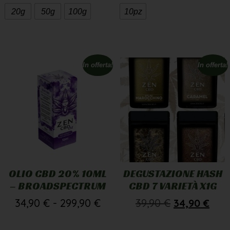
20g
50g
100g
10pz
In offerta!
In offerta!
OLIO CBD 20% 10ML
DEGUSTAZIONE HASH
– BROADSPECTRUM
CBD 7 VARIETÀ X1G
34,90
€
-
299,90
€
39,90
€
34,90
€