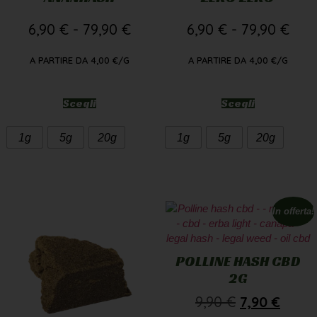
6,90
€
-
79,90
€
6,90
€
-
79,90
€
A PARTIRE DA
4,00
€
/G
A PARTIRE DA
4,00
€
/G
Scegli
Scegli
1g
5g
20g
1g
5g
20g
In offerta!
POLLINE HASH CBD
2G
9,90
€
7,90
€