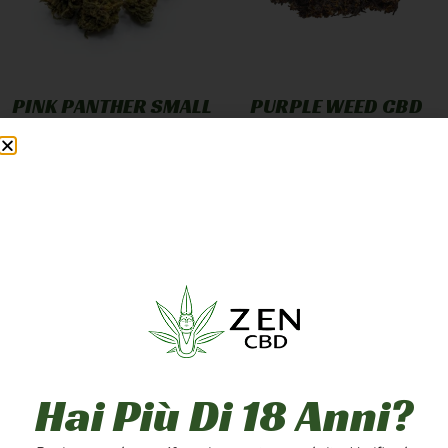
PINK PANTHER SMALL
PURPLE WEED CBD
BUD
GREENHOUSE
12,90
€
-
249,90
€
7,90
€
-
249,90
€
A PARTIRE DA
1,25
€
/G
A PARTIRE DA
2,50
€
/G
Scegli
Scegli
5g
10g
20g
1g
5g
10g
50g
100g
200g
20g
50g
100g
Hai Più Di 18 Anni?