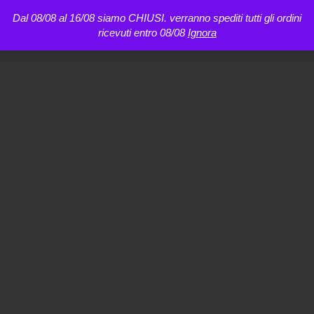
Dal 08/08 al 16/08 siamo CHIUSI. verranno spediti tutti gli ordini
ricevuti entro 08/08
Ignora