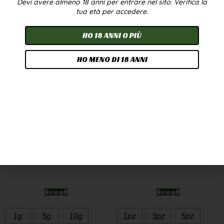
Devi avere almeno 18 anni per entrare nel sito. Verifica la
In offerta!
tua età per accedere.
HO 18 ANNI O PIÙ
HO MENO DI 18 ANNI
CANNATONIC WEED
OLIO CBD 10% 10ML –
CBD GREENHOUSE
BROADSPECTRUM
7,90
€
-
249,90
€
24,90
€
-
224,90
€
A PARTIRE DA
2,50
€
/G
Scegli
Scegli
1g
5g
10g
1pz
3pz
5pz