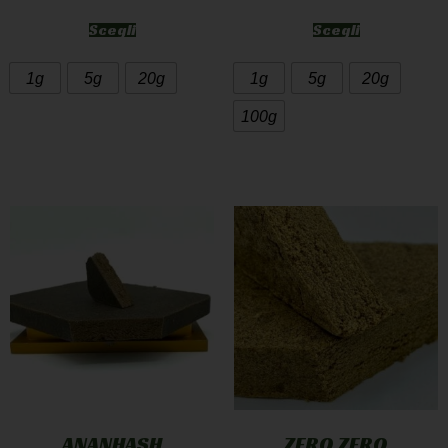
Scegli
Scegli
1g
5g
20g
1g
5g
20g
100g
ANANHASH
ZERO ZERO