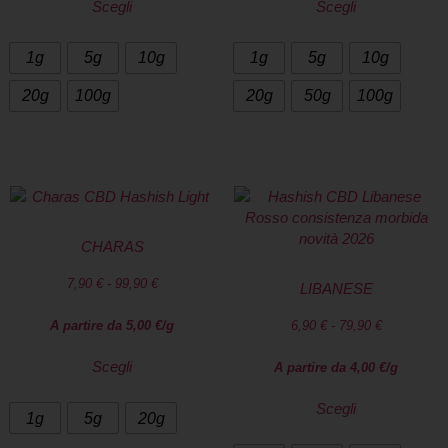
Scegli
Scegli
1g
5g
10g
1g
5g
10g
20g
100g
20g
50g
100g
CHARAS
7,90
€
-
99,90
€
LIBANESE
A partire da
5,00
€
/g
6,90
€
-
79,90
€
Scegli
A partire da
4,00
€
/g
Scegli
1g
5g
20g