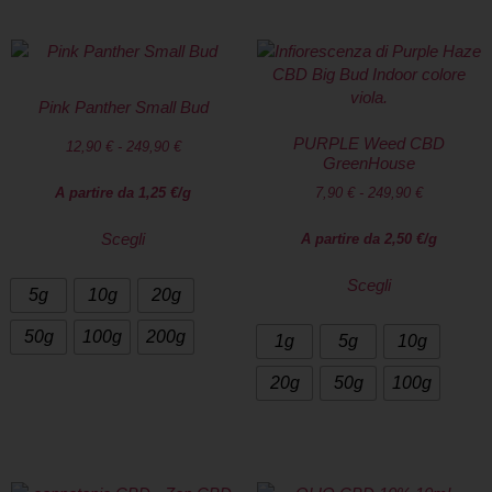
Pink Panther Small Bud
PURPLE Weed CBD
12,90
€
-
249,90
€
GreenHouse
A partire da
1,25
€
/g
7,90
€
-
249,90
€
Scegli
A partire da
2,50
€
/g
Scegli
5g
10g
20g
50g
100g
200g
1g
5g
10g
20g
50g
100g