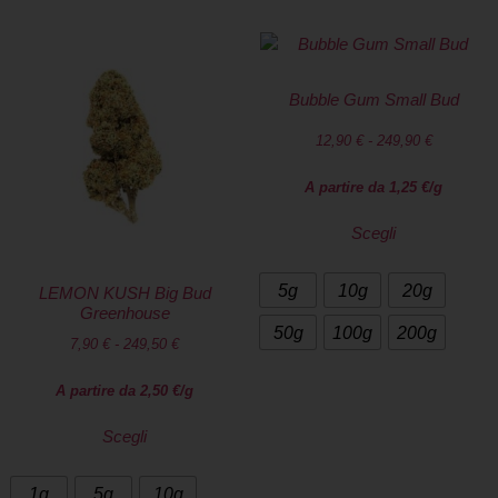
Bubble Gum Small Bud
12,90
€
-
249,90
€
A partire da
1,25
€
/g
Scegli
5g
10g
20g
LEMON KUSH Big Bud
Greenhouse
50g
100g
200g
7,90
€
-
249,50
€
A partire da
2,50
€
/g
Scegli
1g
5g
10g