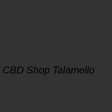
CBD Shop Talamello
SHOP
La soddisfazione dei nostri clienti è al centro
della nostra missione, e la tempestività nella
consegna è un impegno che prendiamo