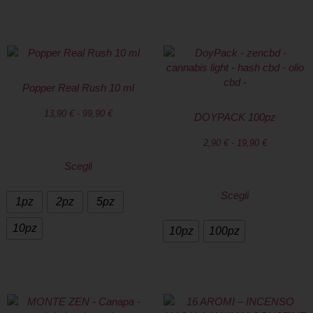
Popper Real Rush 10 ml
13,90
€
-
99,90
€
DOYPACK 100pz
2,90
€
-
19,90
€
Scegli
Scegli
1pz
2pz
5pz
10pz
10pz
100pz