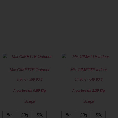
seriamente.
Spedizione rapida in 24/48 ore su tutto il
territorio italiano. Pacco anonimo
SPEDIZIONE GRATUITA a Talamello con una
spesa di almeno 50€
Mix CIMETTE Outdoor
Mix CIMETTE Indoor
9,90
€
-
399,90
€
14,90
€
-
649,90
€
A partire da
0,80
€
/g
A partire da
1,30
€
/g
Scegli
Scegli
5g
20g
50g
5g
20g
50g