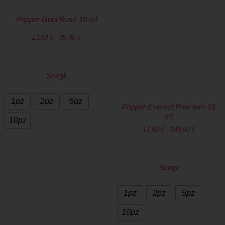
Popper Gold Rush 10 ml
13,90
€
-
99,90
€
Scegli
1pz
2pz
5pz
Popper Everest Premium 15
ml
10pz
17,90
€
-
149,90
€
Scegli
1pz
2pz
5pz
10pz