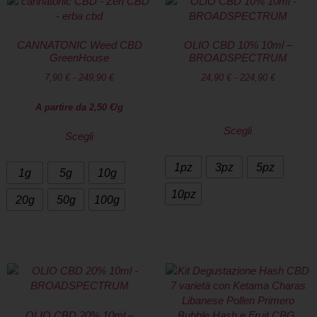
CANNATONIC Weed CBD
OLIO CBD 10% 10ml –
GreenHouse
BROADSPECTRUM
7,90
€
-
249,90
€
24,90
€
-
224,90
€
A partire da
2,50
€
/g
Scegli
Scegli
1pz
3pz
5pz
1g
5g
10g
10pz
20g
50g
100g
OLIO CBD 20% 10ml –