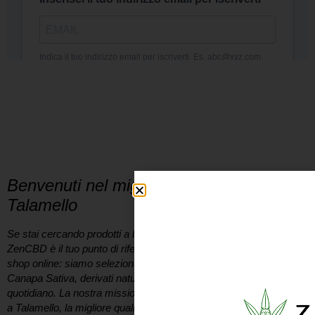
DICONO
DI NOI
Benvenuti nel miglior Cannabis Shop a
Talamello
Se stai cercando prodotti a base di
cannabis legale a Talamello
,
ZenCBD è il tuo punto di riferimento. Non siamo solo un semplice
shop online: siamo selezionatori appassionati di infiorescenze di
Canapa Sativa, derivati naturali e soluzioni per il benessere
quotidiano. La nostra missione è portare direttamente a casa tua,
a
Talamello
, la migliore qualità biologica presente sul mercato