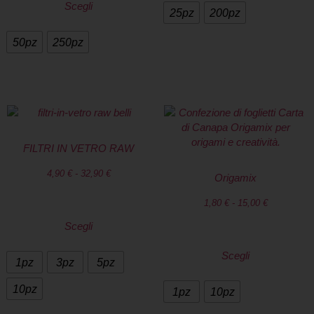
Scegli
25pz
200pz
50pz
250pz
FILTRI IN VETRO RAW
4,90
€
-
32,90
€
Origamix
1,80
€
-
15,00
€
Scegli
Scegli
1pz
3pz
5pz
10pz
1pz
10pz