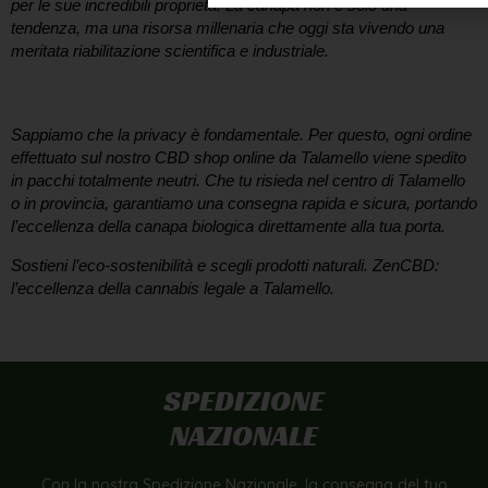
per le sue incredibili proprietà. La canapa non è solo una
tendenza, ma una risorsa millenaria che oggi sta vivendo una
meritata riabilitazione scientifica e industriale.
Consegna Rapida e Anonima a Talamello
Sappiamo che la privacy è fondamentale. Per questo, ogni ordine
effettuato sul nostro
CBD shop online da Talamello
viene spedito
in pacchi totalmente neutri. Che tu risieda nel centro di
Talamello
o in provincia, garantiamo una consegna rapida e sicura, portando
l’eccellenza della canapa biologica direttamente alla tua porta.
Sostieni l’eco-sostenibilità e scegli prodotti naturali.
ZenCBD:
l’eccellenza della cannabis legale a Talamello.
SPEDIZIONE
NAZIONALE
Con la nostra Spedizione Nazionale, la consegna del tuo