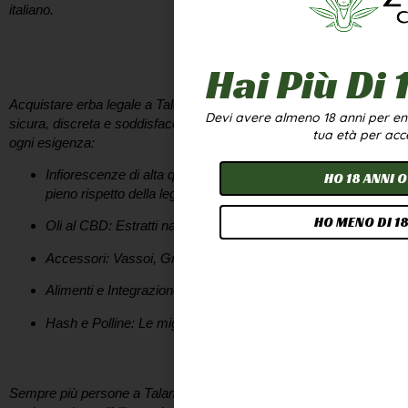
italiano.
Perché scegliere il nostro CBD Shop a
Talamello?
Hai Più Di 
Acquistare
erba legale a Talamello
deve essere un’esperienza
Devi avere almeno 18 anni per entr
sicura, discreta e soddisfacente. Il nostro catalogo è pensato per
tua età per acc
ogni esigenza:
Infiorescenze di alta qualità:
Selezionate e coltivate nel
HO 18 ANNI O
pieno rispetto della legge.
HO MENO DI 18
Oli al CBD:
Estratti naturali per ritrovare l’equilibrio.
Accessori:
Vassoi, Grinder e molto altro da ZenCBD
Alimenti e Integrazione:
Bevande alla canapa
Hash e Polline:
Le migliori selezioni di Hash e Polline
I benefici della Canapa Sativa a portata di click
Sempre più persone a
Talamello
si avvicinano al mondo del CBD