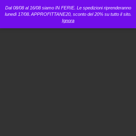
Dal 08/08 al 16/08 siamo IN FERIE. Le spedizioni riprenderanno
lunedì 17/08. APPROFITTANE20, sconto del 20% su tutto il sito.
Ignora