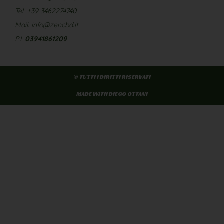
Tel. +39 3462274740
Mail. info@zencbd.it
P.I.
03941861209
© TUTTI I DIRITTI RISERVATI
MADE WITH DIEGO OTTANI