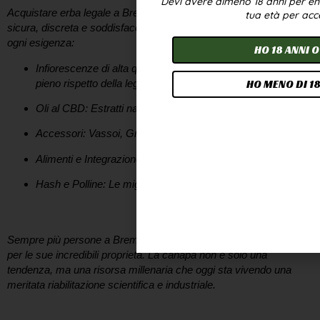
Devi avere almeno 18 anni per entr
Acquistare
erba legale a Brembio
deve essere un’esperienza
tua età per acc
sicura, discreta e soddisfacente. Il nostro catalogo è pensato per
ogni esigenza:
HO 18 ANNI O
Infiorescenze di alta qualità:
Selezionate e coltivate nel
pieno rispetto della legge.
HO MENO DI 18
Oli al CBD:
Estratti naturali per ritrovare l’equilibrio.
Accessori:
Vassoi, Grinder e molto altro da ZenCBD
Alimenti e Integrazione:
Bevande alla canapa
Hash e Polline:
Le migliori selezioni di Hash e Polline
I benefici della Canapa Sativa a portata di click
Sempre più persone a
Brembio
si avvicinano al mondo del CBD
per le sue incredibili proprietà. La canapa non è solo una
tendenza, ma una risorsa millenaria che oggi sta vivendo una
meritata riabilitazione scientifica e industriale.
Consegna Rapida e Anonima a Brembio