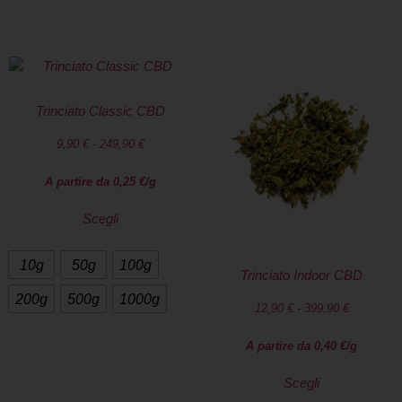
Trinciato Classic CBD
9,90
€
-
249,90
€
A partire da
0,25
€
/g
Scegli
10g
50g
100g
Trinciato Indoor CBD
200g
500g
1000g
12,90
€
-
399,90
€
A partire da
0,40
€
/g
Scegli