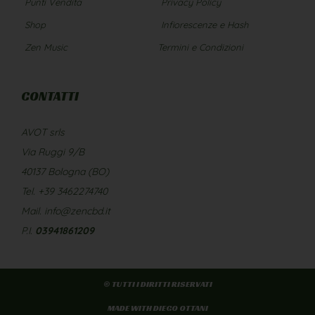
Punti Vendita
Privacy Policy
Shop
Infiorescenze e Hash
Zen Music
Termini e Condizioni
CONTATTI
AVOT srls
Via Ruggi 9/B
40137 Bologna (BO)
Tel. +39 3462274740
Mail. info@zencbd.it
P.I.
03941861209
© TUTTI I DIRITTI RISERVATI
MADE WITH DIEGO OTTANI