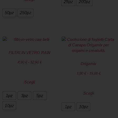
25pz
200pz
50pz
250pz
FILTRI IN VETRO RAW
4,90
€
-
32,90
€
Origamix
1,80
€
-
15,00
€
Scegli
Scegli
1pz
3pz
5pz
10pz
1pz
10pz