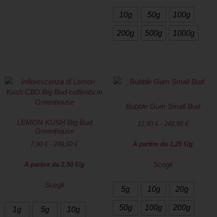
10g
50g
100g
200g
500g
1000g
Bubble Gum Small Bud
LEMON KUSH Big Bud
12,90
€
-
249,90
€
Greenhouse
7,90
€
-
249,50
€
A partire da
1,25
€
/g
Scegli
A partire da
2,50
€
/g
Scegli
5g
10g
20g
50g
100g
200g
1g
5g
10g