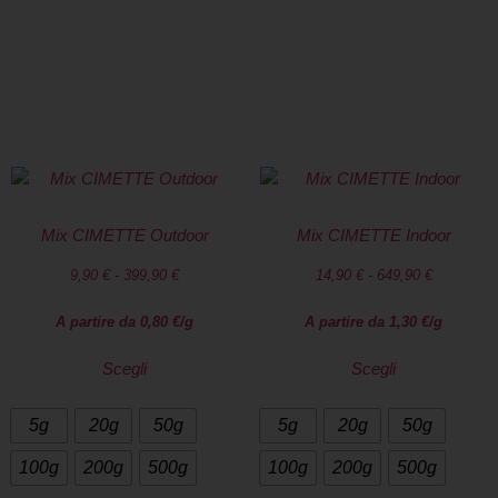
Spedizione rapida in 24/48 ore su tutto il
territorio italiano. Pacco anonimo
SPEDIZIONE GRATUITA a Brembio con una
spesa di almeno 50€
Mix CIMETTE Outdoor
Mix CIMETTE Indoor
9,90
€
-
399,90
€
14,90
€
-
649,90
€
A partire da
0,80
€
/g
A partire da
1,30
€
/g
Scegli
Scegli
5g
20g
50g
5g
20g
50g
100g
200g
500g
100g
200g
500g