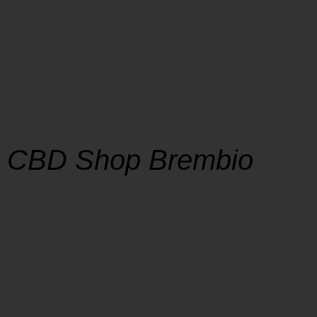
CBD Shop Brembio
SHOP
La soddisfazione dei nostri clienti è al centro
della nostra missione, e la tempestività nella
consegna è un impegno che prendiamo
seriamente.