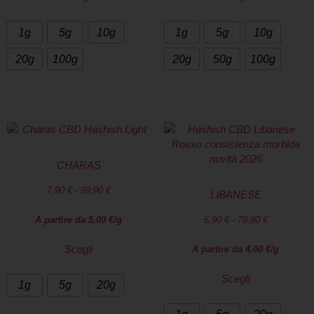
1g
5g
10g
1g
5g
10g
20g
100g
20g
50g
100g
CHARAS
7,90
€
-
99,90
€
LIBANESE
A partire da
5,00
€
/g
6,90
€
-
79,90
€
Scegli
A partire da
4,00
€
/g
Scegli
1g
5g
20g