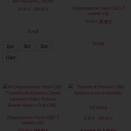
BROADSPECTRUM
Degustazione Hash CBD 7
34,90
€
-
299,90
€
varietà x1g
39,90
€
34,90
€
Scegli
Scegli
1pz
3pz
5pz
10pz
KETAMA
Degustazione Hash CBD 7
6,90
€
-
299,90
€
varietà x5G
239,90
€
149,90
€
A partire da
3,00
€
/g