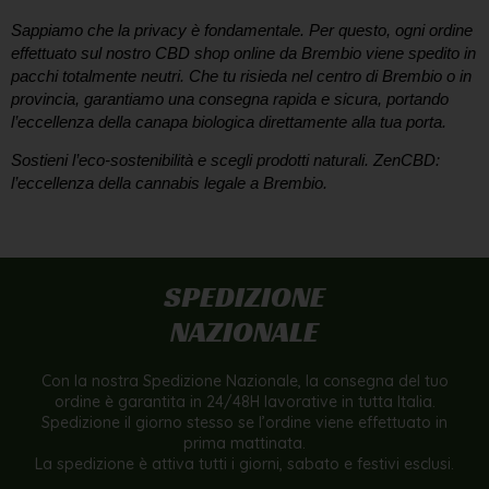
Sappiamo che la privacy è fondamentale. Per questo, ogni ordine
effettuato sul nostro
CBD shop online da Brembio
viene spedito in
pacchi totalmente neutri. Che tu risieda nel centro di
Brembio
o in
provincia, garantiamo una consegna rapida e sicura, portando
l’eccellenza della canapa biologica direttamente alla tua porta.
Sostieni l’eco-sostenibilità e scegli prodotti naturali.
ZenCBD:
l’eccellenza della cannabis legale a Brembio.
SPEDIZIONE
NAZIONALE
Con la nostra Spedizione Nazionale, la consegna del tuo
ordine è garantita in 24/48H lavorative in tutta Italia.
Spedizione il giorno stesso se l’ordine viene effettuato in
prima mattinata.
La spedizione è attiva tutti i giorni, sabato e festivi esclusi.