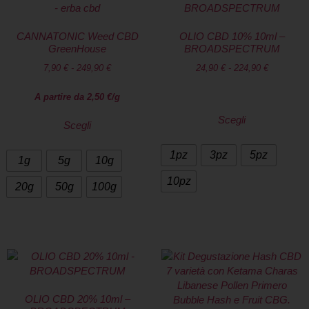
CANNATONIC Weed CBD
OLIO CBD 10% 10ml –
GreenHouse
BROADSPECTRUM
7,90
€
-
249,90
€
24,90
€
-
224,90
€
A partire da
2,50
€
/g
Scegli
Scegli
1pz
3pz
5pz
1g
5g
10g
10pz
20g
50g
100g
OLIO CBD 20% 10ml –