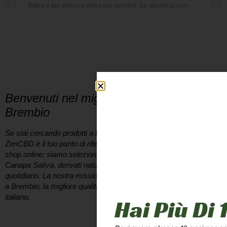
DICONO
DI NOI
Benvenuti nel miglior Cannabis Shop a
Brembio
Se stai cercando prodotti a base di
cannabis legale a Brembio
,
ZenCBD è il tuo punto di riferimento. Non siamo solo un semplice
shop online: siamo selezionatori appassionati di infiorescenze di
Canapa Sativa, derivati naturali e soluzioni per il benessere
quotidiano. La nostra missione è portare direttamente a casa tua,
a
Brembio
, la migliore qualità biologica presente sul mercato
italiano.
Hai Più Di 
Perché scegliere il nostro CBD Shop a Brembio?