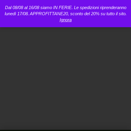
Dal 08/08 al 16/08 siamo IN FERIE. Le spedizioni riprenderanno
lunedì 17/08. APPROFITTANE20, sconto del 20% su tutto il sito.
Ignora