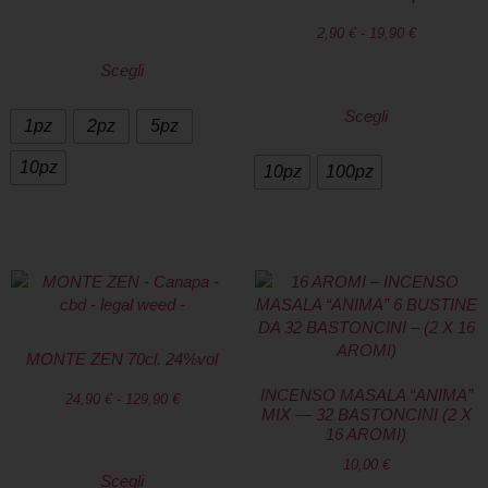
2,90
€
-
19,90
€
Scegli
Scegli
1pz
2pz
5pz
10pz
10pz
100pz
MONTE ZEN 70cl. 24%vol
INCENSO MASALA “ANIMA”
24,90
€
-
129,90
€
MIX — 32 BASTONCINI (2 X
16 AROMI)
10,00
€
Scegli