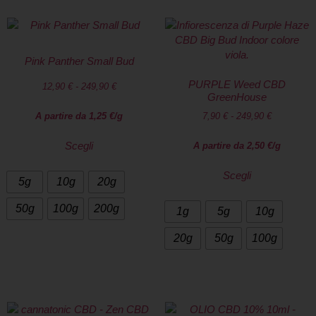
Pink Panther Small Bud
PURPLE Weed CBD
12,90
€
-
249,90
€
GreenHouse
A partire da
1,25
€
/g
7,90
€
-
249,90
€
Scegli
A partire da
2,50
€
/g
Scegli
5g
10g
20g
50g
100g
200g
1g
5g
10g
20g
50g
100g