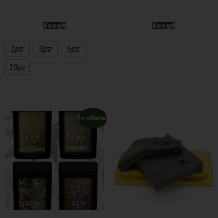
Scegli
Scegli
1pz
3pz
5pz
10pz
In offerta!