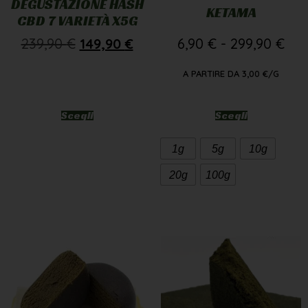
DEGUSTAZIONE HASH
KETAMA
CBD 7 VARIETÀ X5G
239,90
€
149,90
€
6,90
€
-
299,90
€
A PARTIRE DA
3,00
€
/G
Scegli
Scegli
1g
5g
10g
20g
100g