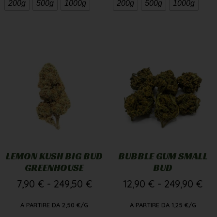
200g
500g
1000g
200g
500g
1000g
LEMON KUSH BIG BUD
BUBBLE GUM SMALL
GREENHOUSE
BUD
7,90
€
-
249,50
€
12,90
€
-
249,90
€
A PARTIRE DA
2,50
€
/G
A PARTIRE DA
1,25
€
/G