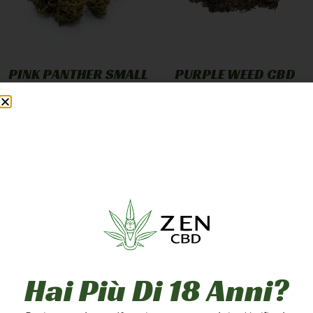
PINK PANTHER SMALL
PURPLE WEED CBD
BUD
GREENHOUSE
12,90
€
-
249,90
€
7,90
€
-
249,90
€
A PARTIRE DA
1,25
€
/G
A PARTIRE DA
2,50
€
/G
Scegli
Scegli
5g
10g
20g
1g
5g
10g
50g
100g
200g
20g
50g
100g
Hai Più Di 18 Anni?