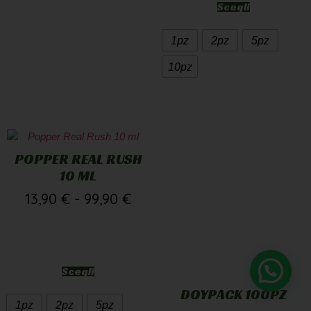
Scegli
1pz
2pz
5pz
10pz
POPPER REAL RUSH
10 ML
13,90
€
-
99,90
€
Scegli
DOYPACK 100PZ
1pz
2pz
5pz