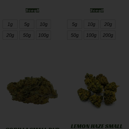
Scegli
Scegli
1g
5g
10g
5g
10g
20g
20g
50g
100g
50g
100g
200g
LEMON HAZE SMALL