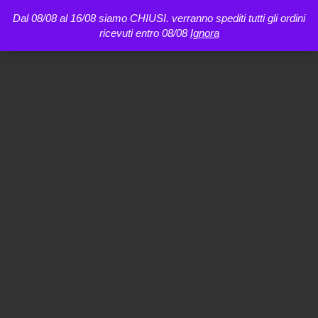
Dal 08/08 al 16/08 siamo CHIUSI. verranno spediti tutti gli ordini
ricevuti entro 08/08
Ignora