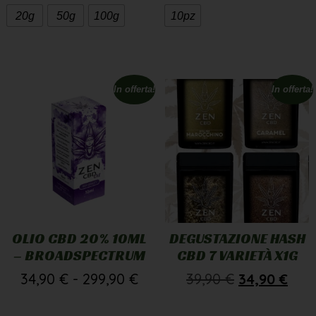
20g
50g
100g
10pz
In offerta!
In offerta!
OLIO CBD 20% 10ML
DEGUSTAZIONE HASH
– BROADSPECTRUM
CBD 7 VARIETÀ X1G
34,90
€
-
299,90
€
39,90
€
34,90
€