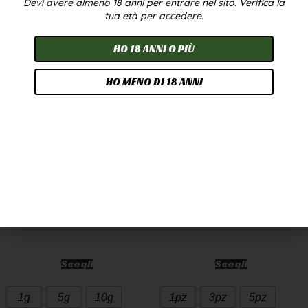
Devi avere almeno 18 anni per entrare nel sito. Verifica la
In offerta!
tua età per accedere.
HO 18 ANNI O PIÙ
HO MENO DI 18 ANNI
CANNATONIC WEED
OLIO CBD 10% 10ML –
CBD GREENHOUSE
BROADSPECTRUM
7,90
€
-
249,90
€
24,90
€
-
224,90
€
A PARTIRE DA
2,50
€
/G
Scegli
Scegli
1g
5g
10g
1pz
3pz
5pz