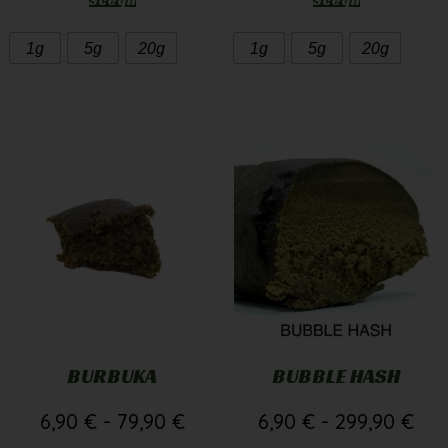
1g
5g
20g
1g
5g
20g
BURBUKA
BUBBLE HASH
6,90
€
-
79,90
€
6,90
€
-
299,90
€