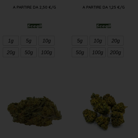
A PARTIRE DA
2,50
€
/G
A PARTIRE DA
1,25
€
/G
Scegli
Scegli
1g
5g
10g
5g
10g
20g
20g
50g
100g
50g
100g
200g