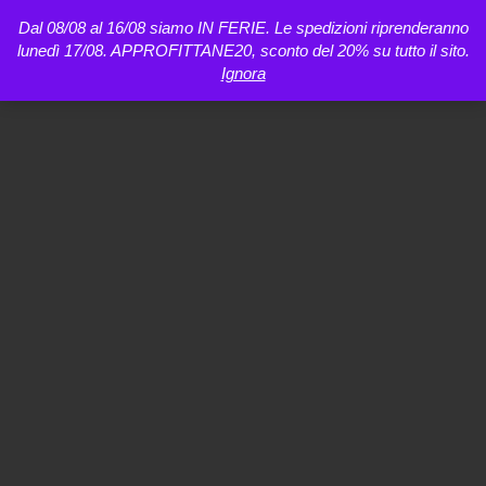
Dal 08/08 al 16/08 siamo IN FERIE. Le spedizioni riprenderanno
lunedì 17/08. APPROFITTANE20, sconto del 20% su tutto il sito.
Ignora