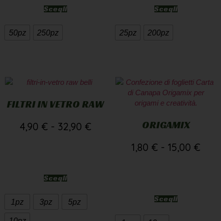
Scegli
Scegli
50pz
250pz
25pz
200pz
FILTRI IN VETRO RAW
ORIGAMIX
4,90
€
-
32,90
€
1,80
€
-
15,00
€
Scegli
Scegli
1pz
3pz
5pz
10pz