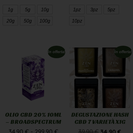
1g
5g
10g
1pz
3pz
5pz
20g
50g
100g
10pz
In offerta!
In offerta!
OLIO CBD 20% 10ML
DEGUSTAZIONE HASH
– BROADSPECTRUM
CBD 7 VARIETÀ X1G
34,90
€
-
299,90
€
39,90
€
34,90
€