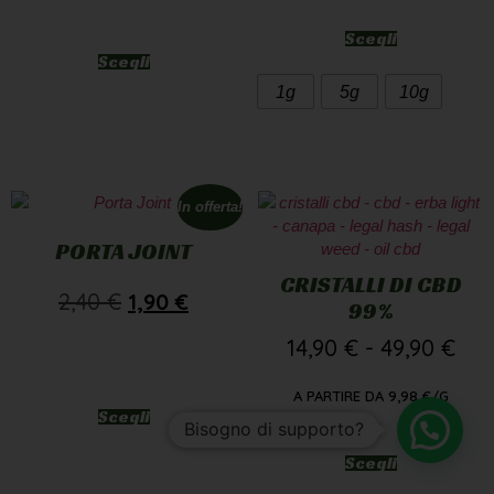
Scegli
Scegli
1g
5g
10g
In offerta!
PORTA JOINT
CRISTALLI DI CBD
2,40
€
1,90
€
99%
14,90
€
-
49,90
€
A PARTIRE DA
9,98
€
/G
Scegli
Bisogno di supporto?
Scegli