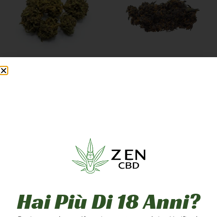
PINK PANTHER SMALL
PURPLE WEED CBD
BUD
GREENHOUSE
12,90
€
-
249,90
€
7,90
€
-
249,90
€
A PARTIRE DA
1,25
€
/G
A PARTIRE DA
2,50
€
/G
Scegli
Scegli
5g
10g
20g
1g
5g
10g
Hai Più Di 18 Anni?
50g
100g
200g
20g
50g
100g