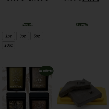
Scegli
Scegli
1pz
3pz
5pz
10pz
In offerta!