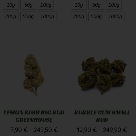
10g
50g
100g
10g
50g
100g
200g
500g
1000g
200g
500g
1000g
LEMON KUSH BIG BUD
BUBBLE GUM SMALL
GREENHOUSE
BUD
7,90
€
-
249,50
€
12,90
€
-
249,90
€