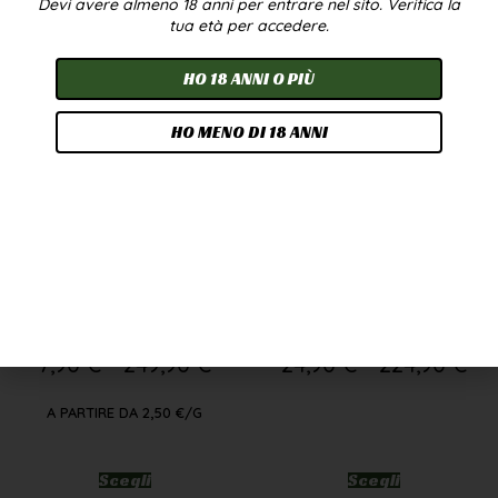
Devi avere almeno 18 anni per entrare nel sito. Verifica la
tua età per accedere.
In offerta!
HO 18 ANNI O PIÙ
HO MENO DI 18 ANNI
CANNATONIC WEED
OLIO CBD 10% 10ML –
CBD GREENHOUSE
BROADSPECTRUM
7,90
€
-
249,90
€
24,90
€
-
224,90
€
A PARTIRE DA
2,50
€
/G
Scegli
Scegli