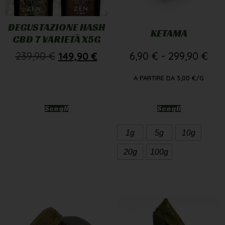
DEGUSTAZIONE HASH
KETAMA
CBD 7 VARIETÀ X5G
239,90
€
149,90
€
6,90
€
-
299,90
€
A PARTIRE DA
3,00
€
/G
Scegli
Scegli
1g
5g
10g
20g
100g