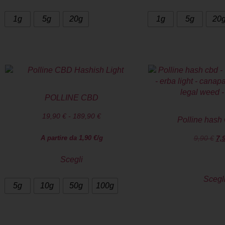
1g
5g
20g
1g
5g
20
POLLINE CBD
19,90
€
-
189,90
€
Polline hash
A partire da
1,90
€
/g
9,90
€
7,
Scegli
Scegl
5g
10g
50g
100g