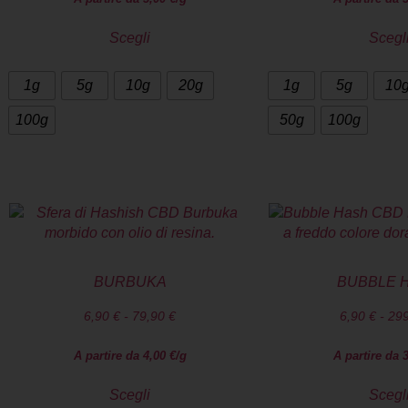
Scegli
Scegl
1g
5g
10g
20g
1g
5g
10
100g
50g
100g
BURBUKA
BUBBLE 
6,90
€
-
79,90
€
6,90
€
-
29
A partire da
4,00
€
/g
A partire da
Scegli
Scegl