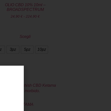
OLIO CBD 10% 10ml –
BROADSPECTRUM
24,90
€
-
224,90
€
Scegli
z
3pz
5pz
10pz
KETAMA