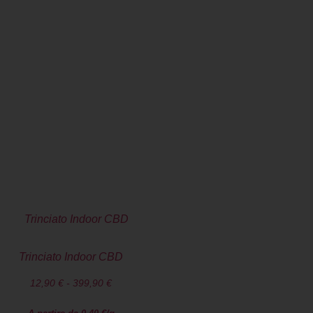
pestività nella
Trinciato Indoor CBD
12,90
€
-
399,90
€