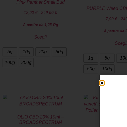
Pink Panther Small Bud
PURPLE Weed CBD
12,90
€
-
249,90
€
7,90
€
-
24
A partire da
1,25
€
/g
A partire da
Scegli
Scegl
5g
10g
20g
50g
1g
5g
10
100g
200g
50g
100g
OLIO CBD 20% 10ml –
BROADSPECTRUM