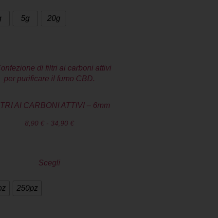
g
5g
20g
LTRI AI CARBONI ATTIVI – 6mm
8,90
€
-
34,90
€
Scegli
pz
250pz