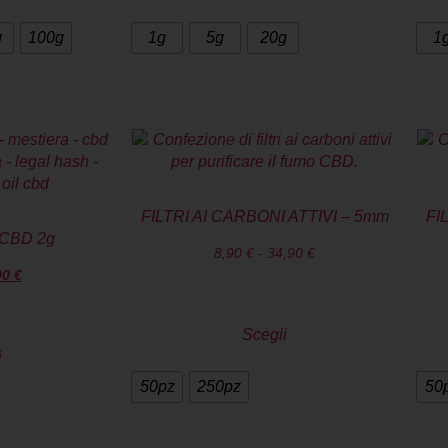
g
100g
1g
5g
20g
1
FILTRI AI CARBONI ATTIVI – 5mm
FI
 CBD 2g
8,90
€
-
34,90
€
90
€
Scegli
i
50pz
250pz
50