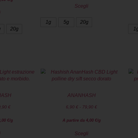
Scegli
i
1g
5g
20g
g
20g
1
HASH
ANANHASH
9,90
€
6,90
€
-
79,90
€
3,00
€
/g
A partire da
4,00
€
/g
i
Scegli