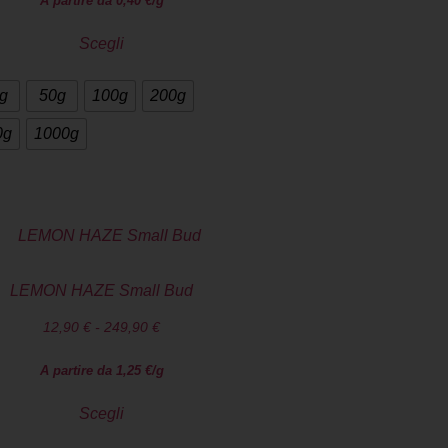
A partire da
0,40
€
/g
Scegli
g
50g
100g
200g
0g
1000g
LEMON HAZE Small Bud
12,90
€
-
249,90
€
A partire da
1,25
€
/g
Scegli