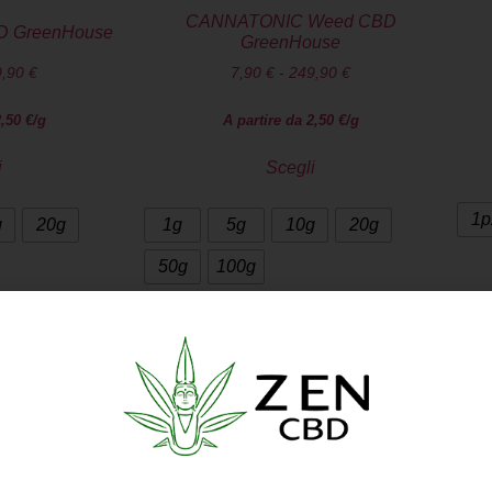
CANNATONIC Weed CBD
 GreenHouse
GreenHouse
9,90
€
7,90
€
-
249,90
€
2,50
€
/g
A partire da
2,50
€
/g
i
Scegli
1p
g
20g
1g
5g
10g
20g
50g
100g