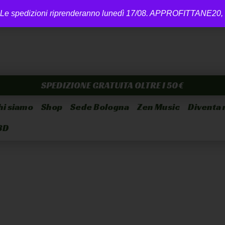
Le spedizioni riprenderanno lunedì 17/08. APPROFITTANE20, sco
SPEDIZIONE GRATUITA OLTRE I 50€
hi siamo
Shop
Sede Bologna
Zen Music
Diventa 
BD