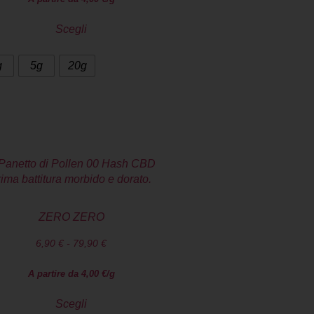
Scegli
g
5g
20g
ZERO ZERO
6,90
€
-
79,90
€
A partire da
4,00
€
/g
Scegli