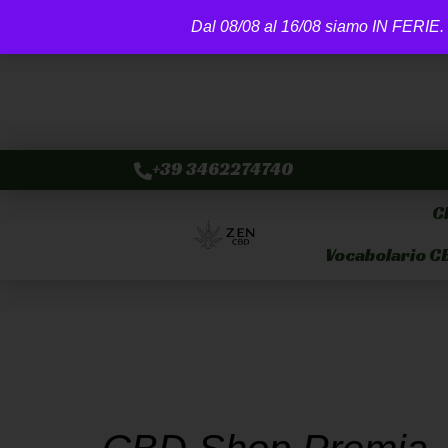
Dal 08/08 al 16/08 siamo IN FERIE. 
+39 3462274740
C
Vocabolario C