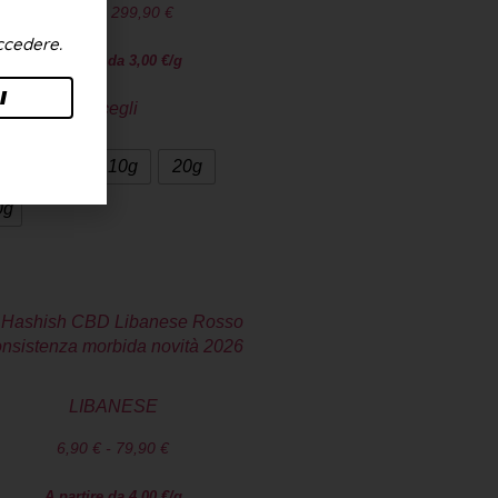
6,90
€
-
299,90
€
accedere.
A partire da
3,00
€
/g
I
Scegli
g
5g
10g
20g
0g
LIBANESE
6,90
€
-
79,90
€
A partire da
4,00
€
/g