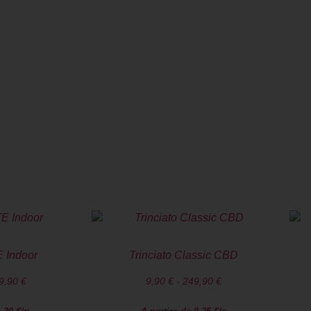
l centro della nostra missione, e la tem
mo seriamente.
o il territorio italiano. Pacco anonimo
una spesa di almeno 50€
 Indoor
Trinciato Classic CBD
9,90
€
9,90
€
-
249,90
€