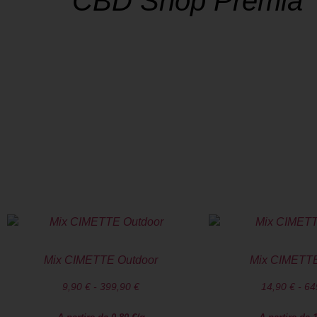
CBD Shop Premia
SHOP
La soddisfazione dei nostri clienti è a
consegna è un impegno che prendia
Spedizione rapida in 24/48 ore su tutt
SPEDIZIONE GRATUITA a Premia con 
Mix CIMETTE Outdoor
Mix CIMETTE
9,90
€
-
399,90
€
14,90
€
-
64