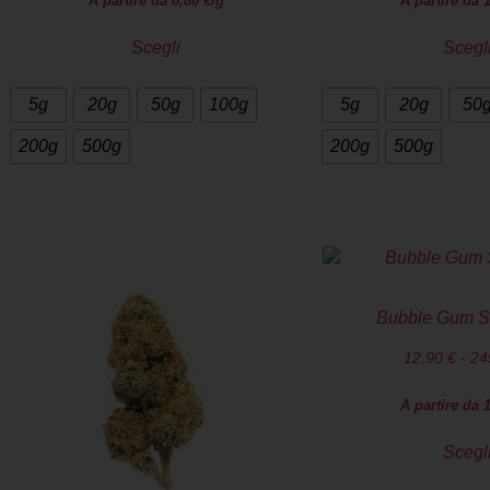
A partire da
0,80
€
/g
A partire da
Scegli
Scegl
5g
20g
50g
100g
5g
20g
50
200g
500g
200g
500g
Bubble Gum S
12,90
€
-
24
A partire da
Scegl