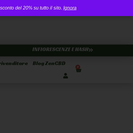
nto del 20% su tutto il sito.
Ignora
INFIORESCENZE E HASH
rivenditore
Blog ZenCBD
0