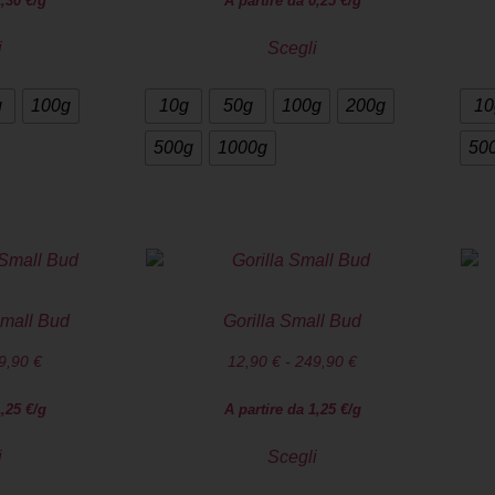
1,30
€
/g
A partire da
0,25
€
/g
i
Scegli
g
100g
10g
50g
100g
200g
10
500g
1000g
50
mall Bud
Gorilla Small Bud
9,90
€
12,90
€
-
249,90
€
1,25
€
/g
A partire da
1,25
€
/g
i
Scegli