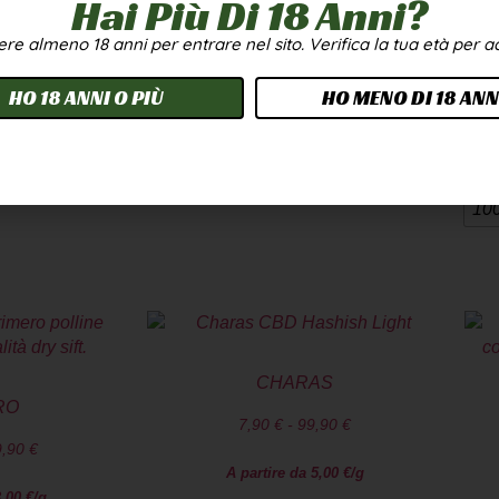
Hai Più Di 18 Anni?
CBD 7 varietà
Degustazione Hash CBD 7 varietà
x5G
re almeno 18 anni per entrare nel sito. Verifica la tua età per 
,90
€
239,90
€
149,90
€
HO 18 ANNI O PIÙ
HO MENO DI 18 ANN
i
Scegli
1
10
CHARAS
RO
7,90
€
-
99,90
€
9,90
€
A partire da
5,00
€
/g
3,00
€
/g