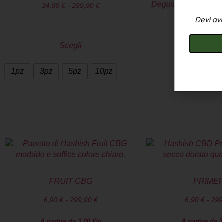
Degustazione Hash 
34,90
€
-
299,90
€
x1g
Devi ave
39,90
€
34
Scegli
Scegl
1pz
3pz
5pz
10pz
FRUIT CBG
PRIME
6,90
€
-
299,90
€
6,90
€
-
29
A partire da
3,00
€
/g
A partire da