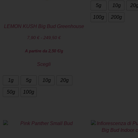
5g
10g
20
100g
200g
LEMON KUSH Big Bud Greenhouse
7,90
€
-
249,50
€
A partire da
2,50
€
/g
Scegli
1g
5g
10g
20g
50g
100g