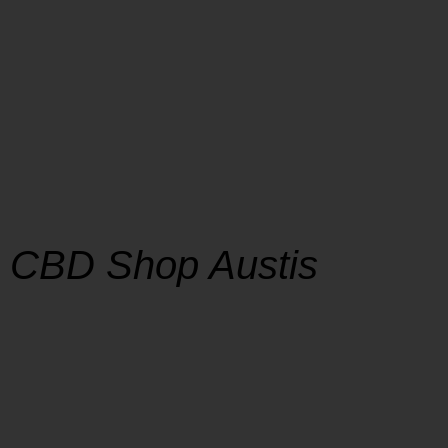
CBD Shop Austis
SHOP
La soddisfazione dei nostri clienti è al centro
della nostra missione, e la tempestività nella
consegna è un impegno che prendiamo