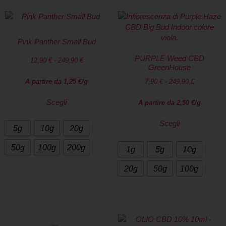
Pink Panther Small Bud
PURPLE Weed CBD
12,90
€
-
249,90
€
GreenHouse
A partire da
1,25
€
/g
7,90
€
-
249,90
€
Scegli
A partire da
2,50
€
/g
Scegli
5g
10g
20g
50g
100g
200g
1g
5g
10g
20g
50g
100g