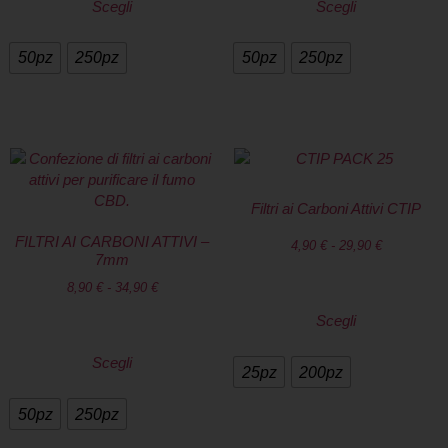
Scegli
Scegli
50pz
250pz
50pz
250pz
Filtri ai Carboni Attivi CTIP
FILTRI AI CARBONI ATTIVI –
4,90
€
-
29,90
€
7mm
8,90
€
-
34,90
€
Scegli
Scegli
25pz
200pz
50pz
250pz