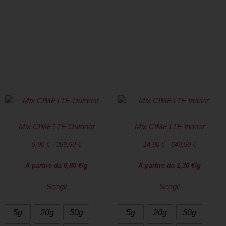
seriamente.
Spedizione rapida in 24/48 ore su tutto il
territorio italiano. Pacco anonimo
SPEDIZIONE GRATUITA a Austis con una spesa
di almeno 50€
Mix CIMETTE Outdoor
Mix CIMETTE Indoor
9,90
€
-
399,90
€
14,90
€
-
649,90
€
A partire da
0,80
€
/g
A partire da
1,30
€
/g
Scegli
Scegli
5g
20g
50g
5g
20g
50g