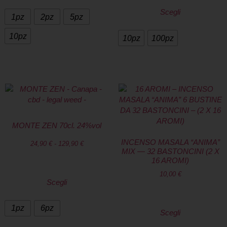
Scegli
1pz
2pz
5pz
10pz
10pz
100pz
MONTE ZEN 70cl. 24%vol
INCENSO MASALA “ANIMA”
24,90
€
-
129,90
€
MIX — 32 BASTONCINI (2 X
16 AROMI)
10,00
€
Scegli
1pz
6pz
Scegli