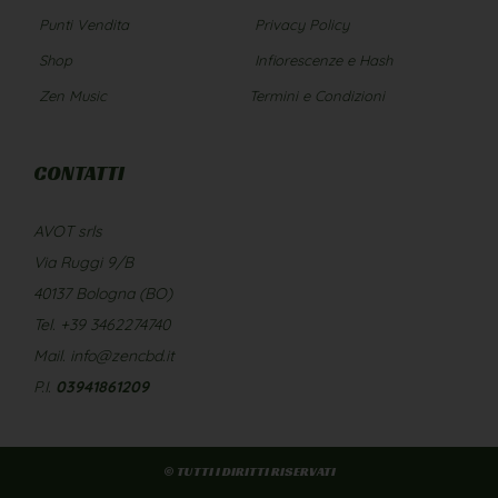
Punti Vendita
Privacy Policy
Shop
Infiorescenze e Hash
Zen Music
Termini e Condizioni
CONTATTI
AVOT srls
Via Ruggi 9/B
40137 Bologna (BO)
Tel. +39 3462274740
Mail. info@zencbd.it
P.I.
03941861209
© TUTTI I DIRITTI RISERVATI