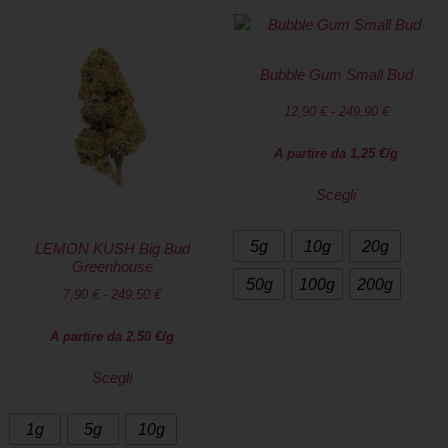
Bubble Gum Small Bud
12,90
€
-
249,90
€
A partire da
1,25
€
/g
Scegli
5g
10g
20g
LEMON KUSH Big Bud
Greenhouse
50g
100g
200g
7,90
€
-
249,50
€
A partire da
2,50
€
/g
Scegli
1g
5g
10g