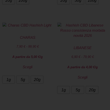
20g
100g
20g
50g
100g
CHARAS
7,90
€
-
99,90
€
LIBANESE
A partire da
5,00
€
/g
6,90
€
-
79,90
€
Scegli
A partire da
4,00
€
/g
Scegli
1g
5g
20g
1g
5g
20g