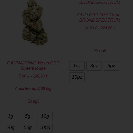
OLIO CBD 10% 10ml –
BROADSPECTRUM
24,90
€
-
224,90
€
Scegli
CANNATONIC Weed CBD
1pz
3pz
5pz
GreenHouse
7,90
€
-
249,90
€
10pz
A partire da
2,50
€
/g
Scegli
1g
5g
10g
20g
50g
100g