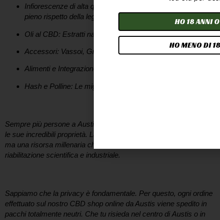
Infiorescenze di alta qualità:
Selezionate e coltivate nel
pieno rispetto della legge.
HO 18 ANNI O
Oli al CBD:
Estratti naturali per ritrovare l’equilibrio.
HO MENO DI 18
Accessori:
Vassoi, Grinder e molto altro da ZenCBD
Alimenti e Integrazione:
Bevande alla canapa
Hash e Polline:
Le migliori selezioni di Hash e Polline
I benefici della Canapa Sativa a portata di click
Sempre più persone a
Austis
si avvicinano al mondo del CBD per
le sue incredibili proprietà. La canapa non è solo una tendenza,
ma una risorsa millenaria che oggi sta vivendo una meritata
riabilitazione scientifica e industriale.
Consegna Rapida e Anonima a Austis
Sappiamo che la privacy è fondamentale. Per questo, ogni ordine
effettuato sul nostro
CBD shop online da Austis
viene spedito in
pacchi totalmente neutri. Che tu risieda nel centro di
Austis
o in