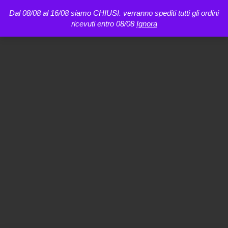
Dal 08/08 al 16/08 siamo CHIUSI. verranno spediti tutti gli ordini
ricevuti entro 08/08
Ignora