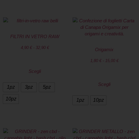
FILTRI IN VETRO RAW
4,90
€
-
32,90
€
Origamix
1,80
€
-
15,00
€
Scegli
Scegli
1pz
3pz
5pz
10pz
1pz
10pz