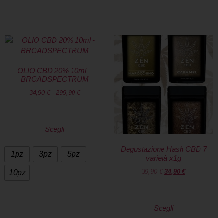
OLIO CBD 20% 10ml –
BROADSPECTRUM
34,90
€
-
299,90
€
Scegli
Degustazione Hash CBD 7
1pz
3pz
5pz
varietà x1g
39,90
€
34,90
€
10pz
Scegli