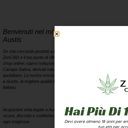
DI NOI
Benvenuti nel miglior Cannabis Shop a
Austis
Se stai cercando prodotti a base di
cannabis legale a Austis
,
ZenCBD è il tuo punto di riferimento. Non siamo solo un semplice
shop online: siamo selezionatori appassionati di infiorescenze di
Canapa Sativa, derivati naturali e soluzioni per il benessere
quotidiano. La nostra missione è portare direttamente a casa tua,
a
Austis
, la migliore qualità biologica presente sul mercato
italiano.
Perché scegliere il nostro CBD Shop a Austis?
Hai Più Di 
Acquistare
erba legale a Austis
deve essere un’esperienza
sicura, discreta e soddisfacente. Il nostro catalogo è pensato per
Devi avere almeno 18 anni per entr
ogni esigenza:
tua età per acc