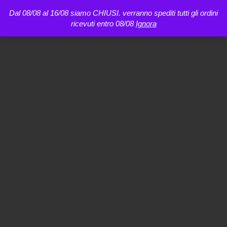
Dal 08/08 al 16/08 siamo CHIUSI. verranno spediti tutti gli ordini
ricevuti entro 08/08
Ignora