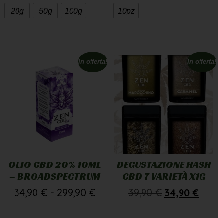
20g
50g
100g
10pz
In offerta!
In offerta!
OLIO CBD 20% 10ML
DEGUSTAZIONE HASH
– BROADSPECTRUM
CBD 7 VARIETÀ X1G
34,90
€
-
299,90
€
39,90
€
34,90
€