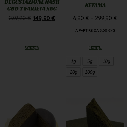
DEGUSTAZIONE HASH
KETAMA
CBD 7 VARIETÀ X5G
239,90
€
149,90
€
6,90
€
-
299,90
€
A PARTIRE DA
3,00
€
/G
Scegli
Scegli
1g
5g
10g
20g
100g