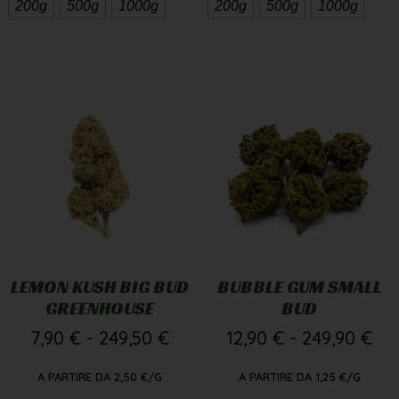
200g
500g
1000g
200g
500g
1000g
LEMON KUSH BIG BUD
BUBBLE GUM SMALL
GREENHOUSE
BUD
7,90
€
-
249,50
€
12,90
€
-
249,90
€
A PARTIRE DA
2,50
€
/G
A PARTIRE DA
1,25
€
/G