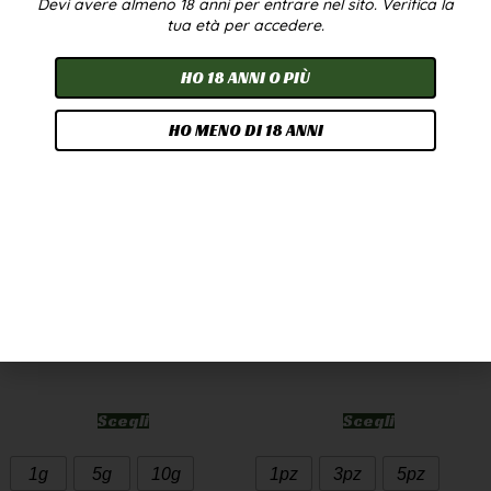
Devi avere almeno 18 anni per entrare nel sito. Verifica la
In offerta!
tua età per accedere.
HO 18 ANNI O PIÙ
HO MENO DI 18 ANNI
CANNATONIC WEED
OLIO CBD 10% 10ML –
CBD GREENHOUSE
BROADSPECTRUM
7,90
€
-
249,90
€
24,90
€
-
224,90
€
A PARTIRE DA
2,50
€
/G
Scegli
Scegli
1g
5g
10g
1pz
3pz
5pz