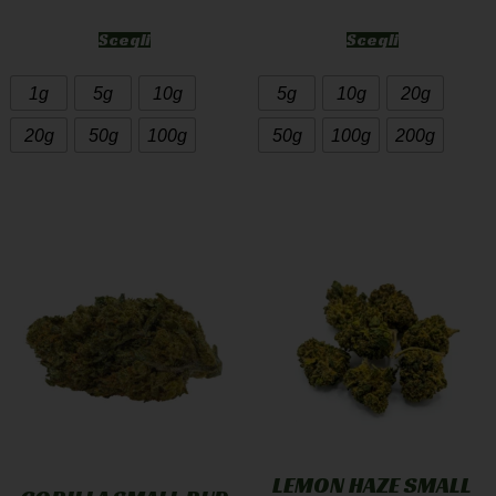
Scegli
Scegli
1g
5g
10g
5g
10g
20g
20g
50g
100g
50g
100g
200g
LEMON HAZE SMALL