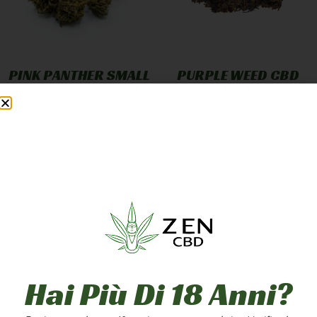
PINK PANTHER SMALL
PURPLE WEED CBD
BUD
GREENHOUSE
12,90
€
-
249,90
€
7,90
€
-
249,90
€
A PARTIRE DA
1,25
€
/G
A PARTIRE DA
2,50
€
/G
Scegli
Scegli
5g
10g
20g
1g
5g
10g
50g
100g
200g
20g
50g
100g
Hai Più Di 18 Anni?