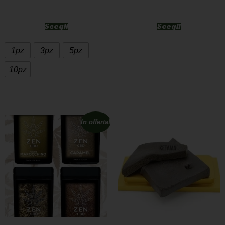
Scegli
Scegli
1pz
3pz
5pz
10pz
In offerta!