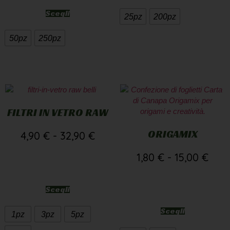
50pz
250pz
FILTRI IN VETRO RAW
ORIGAMIX
4,90
€
-
32,90
€
1,80
€
-
15,00
€
Scegli
Scegli
1pz
3pz
5pz
10pz
1pz
10pz