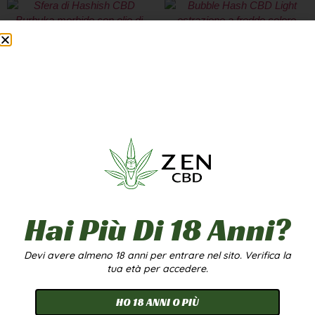
BURBUKA
BUBBLE HASH
6,90
€
-
79,90
€
6,90
€
-
299,90
€
A PARTIRE DA
4,00
€
/G
A PARTIRE DA
3,00
€
/G
Scegli
Scegli
1g
5g
20g
1g
5g
20g
100g