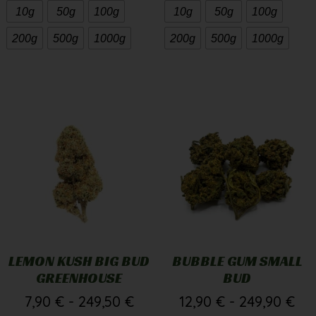
200g
500g
1000g
200g
500g
1000g
LEMON KUSH BIG BUD
BUBBLE GUM SMALL
GREENHOUSE
BUD
7,90
€
-
249,50
€
12,90
€
-
249,90
€
A PARTIRE DA
2,50
€
/G
A PARTIRE DA
1,25
€
/G