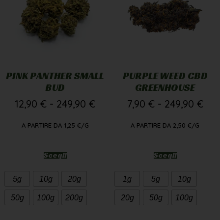
PINK PANTHER SMALL
PURPLE WEED CBD
BUD
GREENHOUSE
12,90
€
-
249,90
€
7,90
€
-
249,90
€
A PARTIRE DA
1,25
€
/G
A PARTIRE DA
2,50
€
/G
Scegli
Scegli
5g
10g
20g
1g
5g
10g
50g
100g
200g
20g
50g
100g
Hai Più Di 18 Anni?