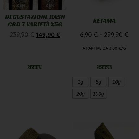
DEGUSTAZIONE HASH
KETAMA
CBD 7 VARIETÀ X5G
239,90
€
149,90
€
6,90
€
-
299,90
€
A PARTIRE DA
3,00
€
/G
Scegli
Scegli
1g
5g
10g
20g
100g