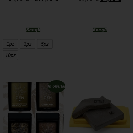
Scegli
Scegli
1pz
3pz
5pz
10pz
In offerta!