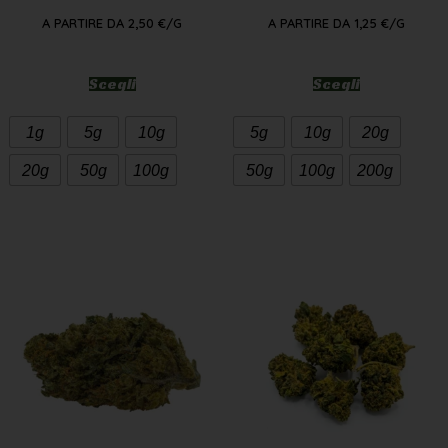
Scegli
Scegli
1g
5g
10g
5g
10g
20g
20g
50g
100g
50g
100g
200g
LEMON HAZE SMALL