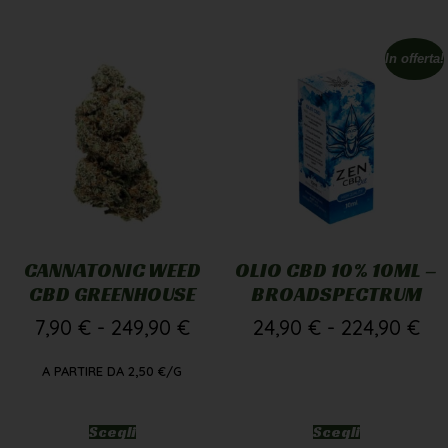
Devi avere almeno 18 anni per entrare nel sito. Verifica la
In offerta!
tua età per accedere.
HO 18 ANNI O PIÙ
HO MENO DI 18 ANNI
CANNATONIC WEED
OLIO CBD 10% 10ML –
CBD GREENHOUSE
BROADSPECTRUM
7,90
€
-
249,90
€
24,90
€
-
224,90
€
A PARTIRE DA
2,50
€
/G
Scegli
Scegli
1g
5g
10g
1pz
3pz
5pz