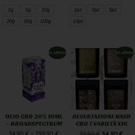
20g
50g
100g
10pz
In offerta!
In offerta!
OLIO CBD 20% 10ML
DEGUSTAZIONE HASH
– BROADSPECTRUM
CBD 7 VARIETÀ X1G
34,90
€
-
299,90
€
39,90
€
34,90
€