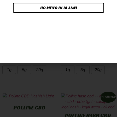
ANANHASH
ZERO ZERO
6,90
€
-
79,90
€
6,90
€
-
79,90
€
A PARTIRE DA
4,00
€
/G
A PARTIRE DA
4,00
€
/G
Scegli
Scegli
1g
5g
20g
1g
5g
20g
In offerta!
POLLINE CBD
POLLINE HASH CBD
19,90
€
-
189,90
€
2G