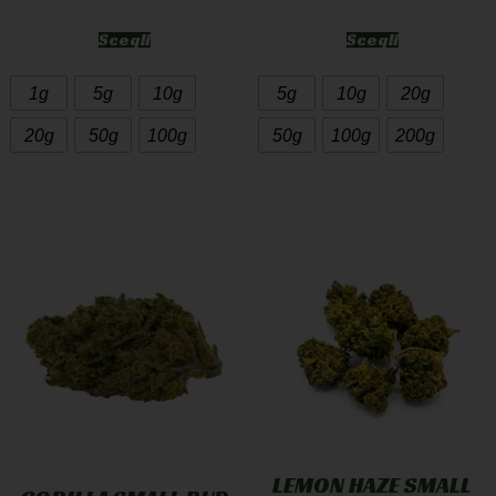
Scegli
Scegli
1g
5g
10g
5g
10g
20g
20g
50g
100g
50g
100g
200g
LEMON HAZE SMALL