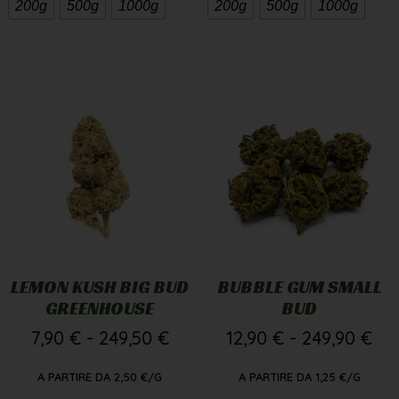
200g
500g
1000g
200g
500g
1000g
LEMON KUSH BIG BUD
BUBBLE GUM SMALL
GREENHOUSE
BUD
7,90
€
-
249,50
€
12,90
€
-
249,90
€
A PARTIRE DA
2,50
€
/G
A PARTIRE DA
1,25
€
/G