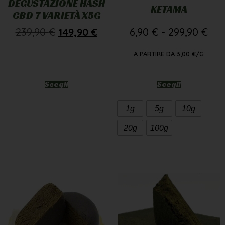
DEGUSTAZIONE HASH
KETAMA
CBD 7 VARIETÀ X5G
239,90
€
149,90
€
6,90
€
-
299,90
€
A PARTIRE DA
3,00
€
/G
Scegli
Scegli
1g
5g
10g
20g
100g