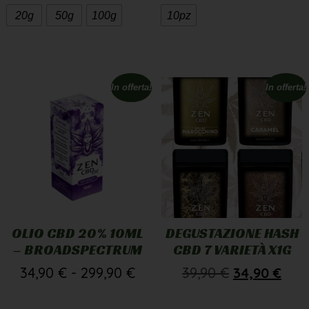
20g
50g
100g
10pz
In offerta!
In offerta!
OLIO CBD 20% 10ML
DEGUSTAZIONE HASH
– BROADSPECTRUM
CBD 7 VARIETÀ X1G
34,90
€
-
299,90
€
39,90
€
34,90
€