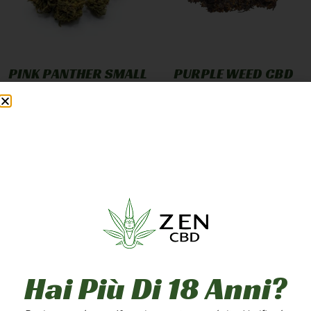
PINK PANTHER SMALL
PURPLE WEED CBD
BUD
GREENHOUSE
12,90
€
-
249,90
€
7,90
€
-
249,90
€
A PARTIRE DA
1,25
€
/G
A PARTIRE DA
2,50
€
/G
Scegli
Scegli
5g
10g
20g
1g
5g
10g
50g
100g
200g
20g
50g
100g
Hai Più Di 18 Anni?