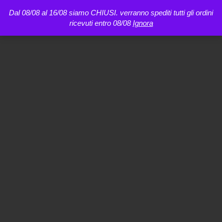
Dal 08/08 al 16/08 siamo CHIUSI. verranno spediti tutti gli ordini
ricevuti entro 08/08
Ignora