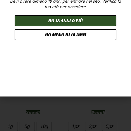
Devi avere almeno 18 anni per entrare nel sito. Verifica la
In offerta!
tua età per accedere.
HO 18 ANNI O PIÙ
HO MENO DI 18 ANNI
CANNATONIC WEED
OLIO CBD 10% 10ML –
CBD GREENHOUSE
BROADSPECTRUM
7,90
€
-
249,90
€
24,90
€
-
224,90
€
A PARTIRE DA
2,50
€
/G
Scegli
Scegli
1g
5g
10g
1pz
3pz
5pz