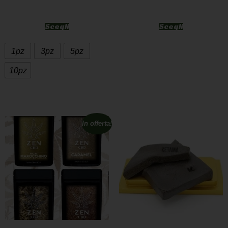
Scegli
Scegli
1pz
3pz
5pz
10pz
In offerta!