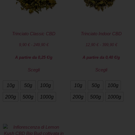
Trinciato Classic CBD
Trinciato Indoor CBD
9,90
€
-
249,90
€
12,90
€
-
399,90
€
A partire da
0,25
€
/g
A partire da
0,40
€
/g
Scegli
Scegli
10g
50g
100g
10g
50g
100g
200g
500g
1000g
200g
500g
1000g