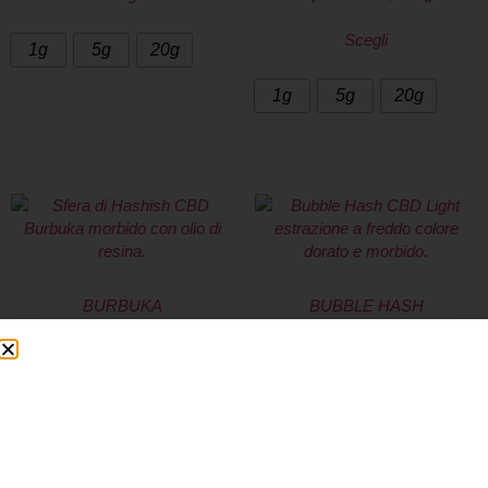
Scegli
1g
5g
20g
1g
5g
20g
BURBUKA
BUBBLE HASH
6,90
€
-
79,90
€
6,90
€
-
299,90
€
A partire da
4,00
€
/g
A partire da
3,00
€
/g
Scegli
Scegli