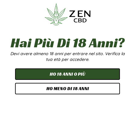
1g
5g
20g
1g
5g
20g
100g
Hai Più Di 18 Anni?
Devi avere almeno 18 anni per entrare nel sito. Verifica la
tua età per accedere.
ANANHASH
ZERO ZERO
HO 18 ANNI O PIÙ
6,90
€
-
79,90
€
6,90
€
-
79,90
€
HO MENO DI 18 ANNI
A partire da
4,00
€
/g
A partire da
4,00
€
/g
Scegli
Scegli
1g
5g
20g
1g
5g
20g