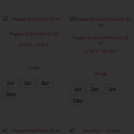
Popper Gold Rush 10 ml
Popper Everest Premium 15
ml
13,90
€
-
99,90
€
17,90
€
-
149,90
€
Scegli
Scegli
1pz
2pz
5pz
1pz
2pz
5pz
10pz
10pz