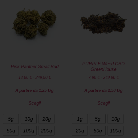
PURPLE Weed CBD
Pink Panther Small Bud
GreenHouse
12,90
€
-
249,90
€
7,90
€
-
249,90
€
A partire da
1,25
€
/g
A partire da
2,50
€
/g
Scegli
Scegli
5g
10g
20g
1g
5g
10g
50g
100g
200g
20g
50g
100g