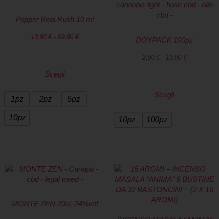
Popper Real Rush 10 ml
13,90
€
-
99,90
€
DOYPACK 100pz
2,90
€
-
19,90
€
Scegli
Scegli
1pz
2pz
5pz
10pz
10pz
100pz
MONTE ZEN 70cl. 24%vol