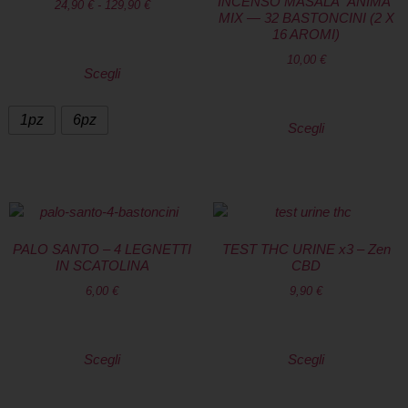
INCENSO MASALA “ANIMA”
24,90
€
-
129,90
€
MIX — 32 BASTONCINI (2 X
16 AROMI)
10,00
€
Scegli
1pz
6pz
Scegli
PALO SANTO – 4 LEGNETTI
TEST THC URINE x3 – Zen
IN SCATOLINA
CBD
6,00
€
9,90
€
Scegli
Scegli