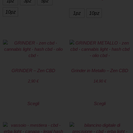
1pz
3pz
5pz
10pz
1pz
10pz
GRINDER – Zen CBD
Grinder in Metallo – Zen CBD
2,90
€
14,90
€
Scegli
Scegli