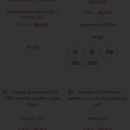
KETAMA
Degustazione Hash CBD 7
6,90
€
-
299,90
€
varietà x5G
239,90
€
149,90
€
A partire da
3,00
€
/g
Scegli
Scegli
1g
5g
10g
20g
100g
FRUIT CBG
PRIMERO
6,90
€
-
299,90
€
6,90
€
-
299,90
€