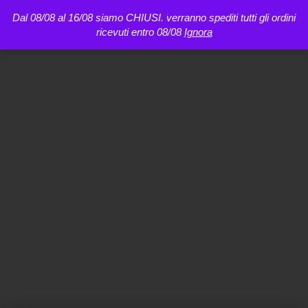
Dal 08/08 al 16/08 siamo CHIUSI. verranno spediti tutti gli ordini
ricevuti entro 08/08
Ignora