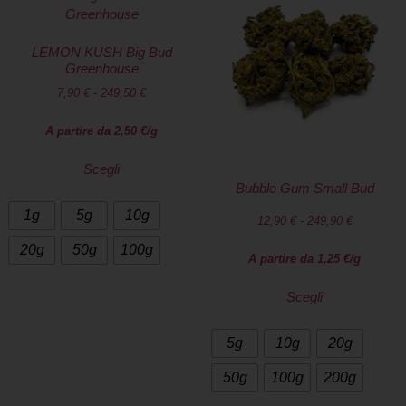
LEMON KUSH Big Bud
Greenhouse
7,90
€
-
249,50
€
A partire da
2,50
€
/g
Scegli
Bubble Gum Small Bud
1g
5g
10g
12,90
€
-
249,90
€
20g
50g
100g
A partire da
1,25
€
/g
Scegli
5g
10g
20g
50g
100g
200g