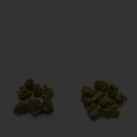
consegna è un impegno che prendiamo
seriamente.
Spedizione rapida in 24/48 ore su tutto il
territorio italiano. Pacco anonimo
SPEDIZIONE GRATUITA a Macomer con una
spesa di almeno 50€