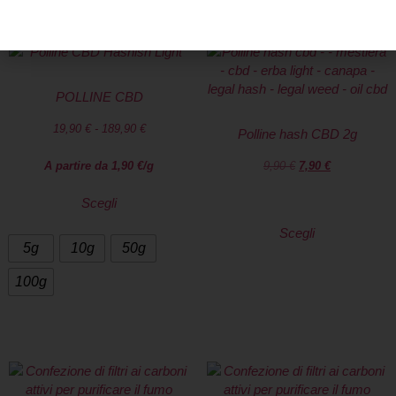
POLLINE CBD
19,90
€
-
189,90
€
Polline hash CBD 2g
A partire da
1,90
€
/g
9,90
€
7,90
€
Scegli
Scegli
5g
10g
50g
100g