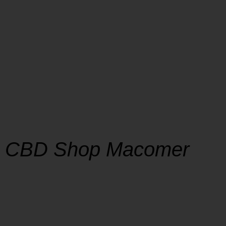
CBD Shop Macomer
SHOP
La soddisfazione dei nostri clienti è al centro
della nostra missione, e la tempestività nella