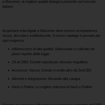
a
Macomer
, la migliore qualità biologica presente sul mercato
italiano.
Perché scegliere il nostro CBD Shop a
Macomer?
Acquistare
erba legale a Macomer
deve essere un’esperienza
sicura, discreta e soddisfacente. Il nostro catalogo è pensato per
ogni esigenza:
Infiorescenze di alta qualità:
Selezionate e coltivate nel
pieno rispetto della legge.
Oli al CBD:
Estratti naturali per ritrovare l’equilibrio.
Accessori:
Vassoi, Grinder e molto altro da ZenCBD
Alimenti e Integrazione:
Bevande alla canapa
Hash e Polline:
Le migliori selezioni di Hash e Polline
I benefici della Canapa Sativa a portata di click
Sempre più persone a
Macomer
si avvicinano al mondo del CBD