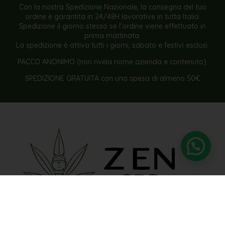
Con la nostra Spedizione Nazionale, la consegna del tuo
ordine è garantita in 24/48H lavorative in tutta Italia.
Spedizione il giorno stesso se l’ordine viene effettuato in
prima mattinata.
La spedizione è attiva tutti i giorni, sabato e festivi esclusi.
PACCO ANONIMO (non rivela nome azienda e contenuto).
SPEDIZIONE GRATUITA con una spesa di almeno 50€
Bisogno di supporto?