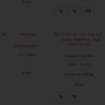
Scegli
1g
5g
10g
PORTA JOINT
2,40
€
1,90
€
Cristalli di CBD 99%
14,90
€
-
49,90
€
Scegli
A partire da
9,98
€
/g
Scegli
1g
5g