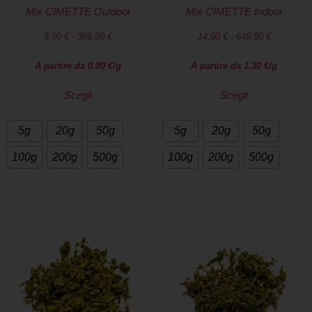
Mix CIMETTE Outdoor
Mix CIMETTE Indoor
9,90
€
-
399,90
€
14,90
€
-
649,90
€
A partire da
0,80
€
/g
A partire da
1,30
€
/g
Scegli
Scegli
5g
20g
50g
5g
20g
50g
100g
200g
500g
100g
200g
500g