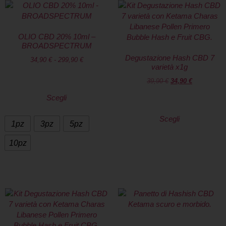
OLIO CBD 20% 10ml –
BROADSPECTRUM
Degustazione Hash CBD 7
34,90
€
-
299,90
€
varietà x1g
39,90
€
34,90
€
Scegli
Scegli
1pz
3pz
5pz
10pz