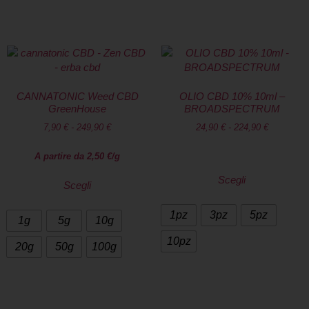
CANNATONIC Weed CBD
OLIO CBD 10% 10ml –
GreenHouse
BROADSPECTRUM
7,90
€
-
249,90
€
24,90
€
-
224,90
€
A partire da
2,50
€
/g
Scegli
Scegli
1pz
3pz
5pz
1g
5g
10g
10pz
20g
50g
100g