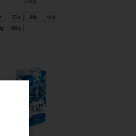
Scegli
g
10g
20g
50g
0g
200g