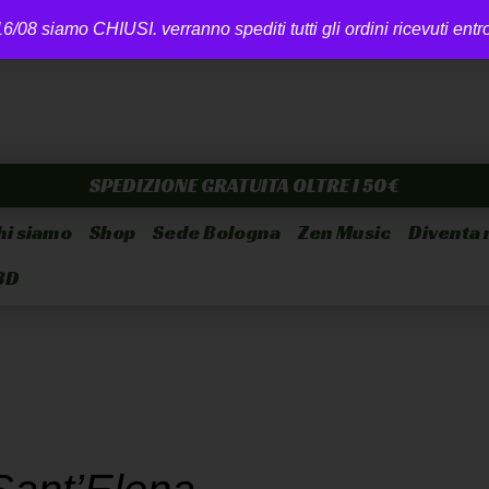
6/08 siamo CHIUSI. verranno spediti tutti gli ordini ricevuti ent
SPEDIZIONE GRATUITA OLTRE I 50€
hi siamo
Shop
Sede Bologna
Zen Music
Diventa 
BD