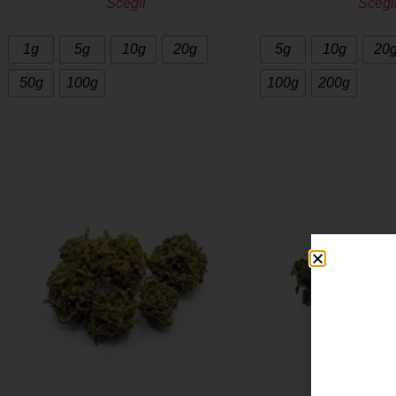
Scegli
Scegl
1g
5g
10g
20g
5g
10g
20
50g
100g
100g
200g