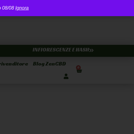
ro 08/08
Ignora
INFIORESCENZE E HASH
rivenditore
Blog ZenCBD
0