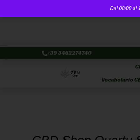
Dal 08/08 al 1
+39 3462274740
C
Vocabolario C