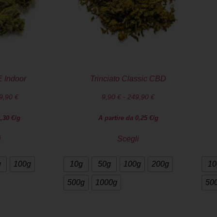
 Indoor
Trinciato Classic CBD
9,90
€
9,90
€
-
249,90
€
1,30
€
/g
A partire da
0,25
€
/g
i
Scegli
g
100g
10g
50g
100g
200g
10
500g
1000g
50