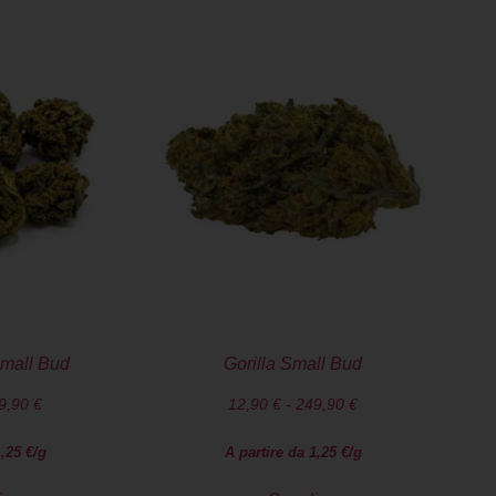
mall Bud
Gorilla Small Bud
9,90
€
12,90
€
-
249,90
€
1,25
€
/g
A partire da
1,25
€
/g