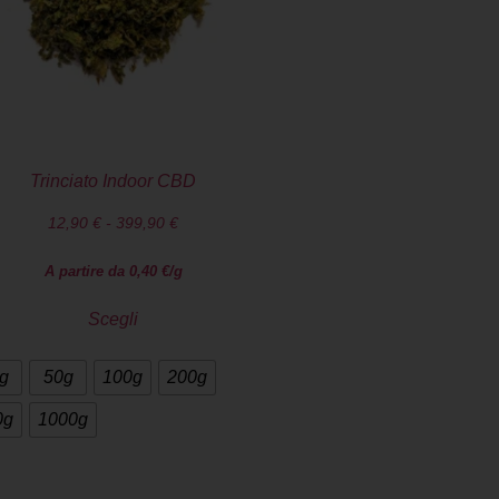
Trinciato Indoor CBD
12,90
€
-
399,90
€
A partire da
0,40
€
/g
Scegli
g
50g
100g
200g
0g
1000g