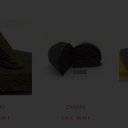
RO
CHARAS
9,90
€
7,90
€
-
99,90
€