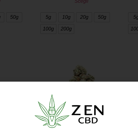
i
Scegli
g
50g
5g
10g
20g
50g
5
100g
200g
10