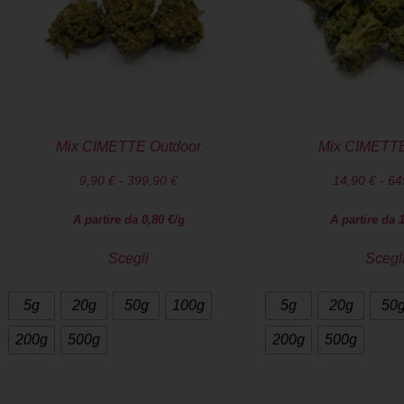
Mix CIMETTE Outdoor
Mix CIMETTE
9,90
€
-
399,90
€
14,90
€
-
64
A partire da
0,80
€
/g
A partire da
Scegli
Scegl
5g
20g
50g
100g
5g
20g
50
200g
500g
200g
500g