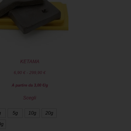
KETAMA
6,90
€
-
299,90
€
A partire da
3,00
€
/g
Scegli
g
5g
10g
20g
0g