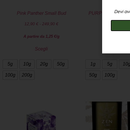
Devi ave
Pink Panther Small Bud
PURPLE Weed CBD
12,90
€
-
249,90
€
7,90
€
-
24
A partire da
1,25
€
/g
A partire da
Scegli
Scegl
5g
10g
20g
50g
1g
5g
10
100g
200g
50g
100g