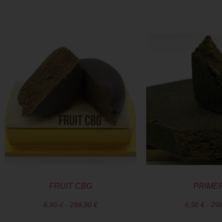
FRUIT CBG
PRIME
6,90
€
-
299,90
€
6,90
€
-
29