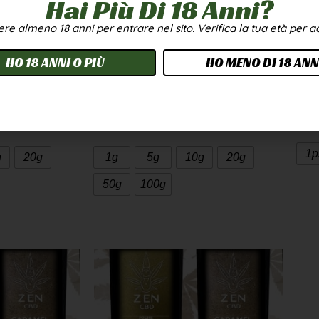
Hai Più Di 18 Anni?
CANNATONIC Weed CBD
re almeno 18 anni per entrare nel sito. Verifica la tua età per 
 GreenHouse
GreenHouse
9,90
€
7,90
€
-
249,90
€
HO 18 ANNI O PIÙ
HO MENO DI 18 ANN
2,50
€
/g
A partire da
2,50
€
/g
i
Scegli
1p
g
20g
1g
5g
10g
20g
50g
100g