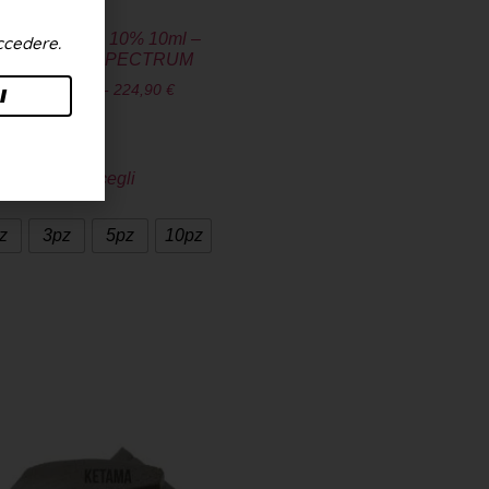
OLIO CBD 10% 10ml –
accedere.
BROADSPECTRUM
24,90
€
-
224,90
€
I
Scegli
z
3pz
5pz
10pz