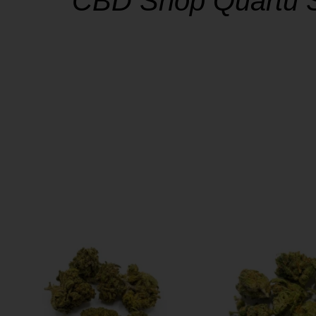
CBD Shop Quartu S
SHOP
La soddisfazione dei nostri clienti è a
consegna è un impegno che prendia
Spedizione rapida in 24/48 ore su tutt
SPEDIZIONE GRATUITA a Quartu Sant’