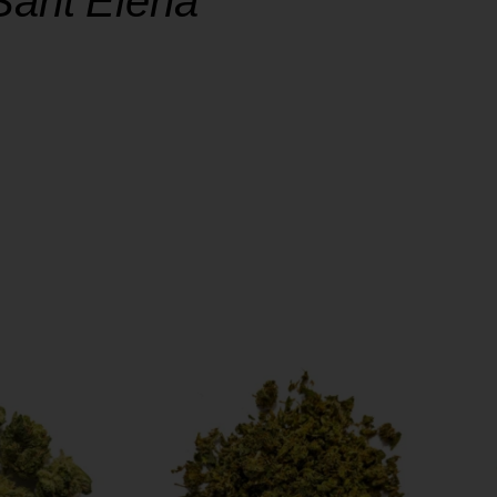
ant’Elena
l centro della nostra missione, e la tem
mo seriamente.
o il territorio italiano. Pacco anonimo
Elena con una spesa di almeno 50€