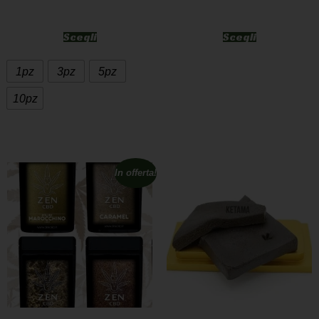
Scegli
Scegli
1pz
3pz
5pz
10pz
In offerta!