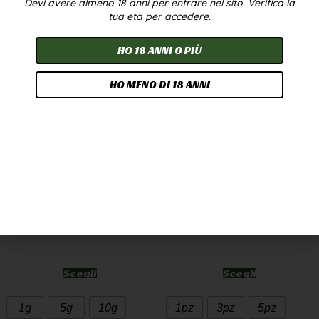
Devi avere almeno 18 anni per entrare nel sito. Verifica la
In offerta!
tua età per accedere.
HO 18 ANNI O PIÙ
HO MENO DI 18 ANNI
CANNATONIC WEED
OLIO CBD 10% 10ML –
CBD GREENHOUSE
BROADSPECTRUM
7,90
€
-
249,90
€
24,90
€
-
224,90
€
A PARTIRE DA
2,50
€
/G
Scegli
Scegli
1g
5g
10g
1pz
3pz
5pz