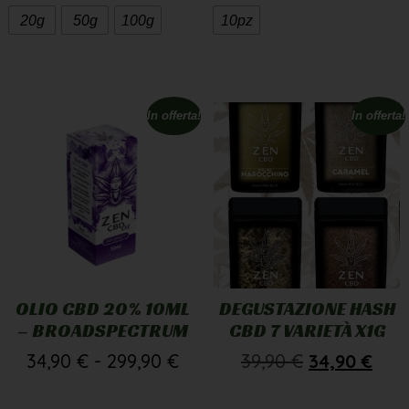
20g
50g
100g
10pz
In offerta!
In offerta!
OLIO CBD 20% 10ML
DEGUSTAZIONE HASH
– BROADSPECTRUM
CBD 7 VARIETÀ X1G
34,90
€
-
299,90
€
39,90
€
34,90
€