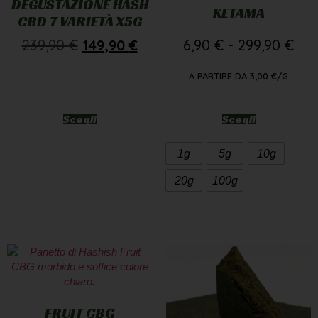
DEGUSTAZIONE HASH
KETAMA
CBD 7 VARIETÀ X5G
239,90
€
149,90
€
6,90
€
-
299,90
€
A PARTIRE DA
3,00
€
/G
Scegli
Scegli
1g
5g
10g
20g
100g
FRUIT CBG