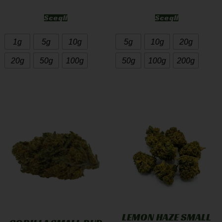
Scegli
Scegli
1g
5g
10g
5g
10g
20g
20g
50g
100g
50g
100g
200g
LEMON HAZE SMALL