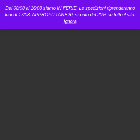
Dal 08/08 al 16/08 siamo IN FERIE. Le spedizioni riprenderanno
lunedì 17/08. APPROFITTANE20, sconto del 20% su tutto il sito.
Ignora