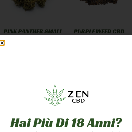
PINK PANTHER SMALL
PURPLE WEED CBD
BUD
GREENHOUSE
12,90
€
-
249,90
€
7,90
€
-
249,90
€
A PARTIRE DA
1,25
€
/G
A PARTIRE DA
2,50
€
/G
Scegli
Scegli
5g
10g
20g
1g
5g
10g
50g
100g
200g
20g
50g
100g
Hai Più Di 18 Anni?