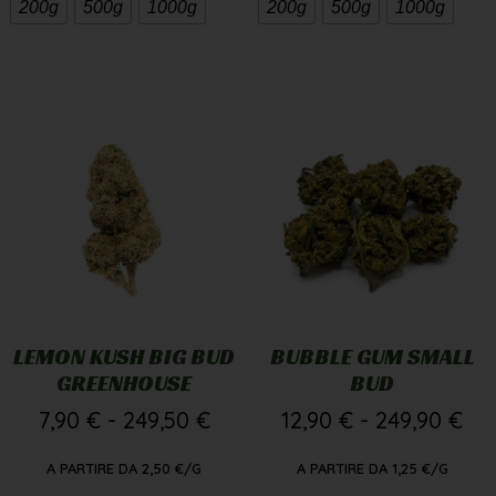
200g
500g
1000g
200g
500g
1000g
LEMON KUSH BIG BUD
BUBBLE GUM SMALL
GREENHOUSE
BUD
7,90
€
-
249,50
€
12,90
€
-
249,90
€
A PARTIRE DA
2,50
€
/G
A PARTIRE DA
1,25
€
/G