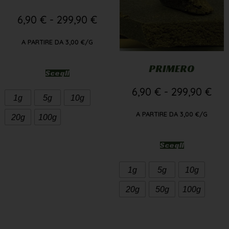
6,90
€
-
299,90
€
A PARTIRE DA
3,00
€
/G
PRIMERO
Scegli
6,90
€
-
299,90
€
1g
5g
10g
A PARTIRE DA
3,00
€
/G
20g
100g
Scegli
1g
5g
10g
20g
50g
100g