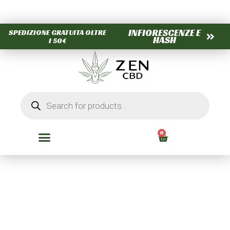
INFIORESCENZE E
SPEDIZIONE GRATUITA OLTRE
HASH
I 50€
0
Diventa rivenditore