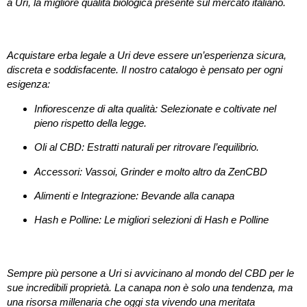
a
Uri
, la migliore qualità biologica presente sul mercato italiano.
Perché scegliere il nostro CBD Shop a Uri?
Acquistare
erba legale a Uri
deve essere un’esperienza sicura,
discreta e soddisfacente. Il nostro catalogo è pensato per ogni
esigenza:
Infiorescenze di alta qualità:
Selezionate e coltivate nel
pieno rispetto della legge.
Oli al CBD:
Estratti naturali per ritrovare l’equilibrio.
Accessori:
Vassoi, Grinder e molto altro da ZenCBD
Alimenti e Integrazione:
Bevande alla canapa
Hash e Polline:
Le migliori selezioni di Hash e Polline
I benefici della Canapa Sativa a portata di click
Sempre più persone a
Uri
si avvicinano al mondo del CBD per le
sue incredibili proprietà. La canapa non è solo una tendenza, ma
una risorsa millenaria che oggi sta vivendo una meritata