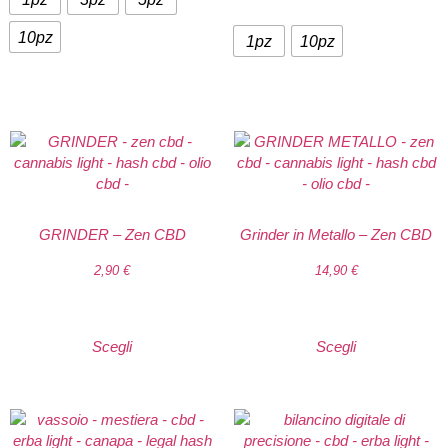
10pz
1pz
10pz
GRINDER – Zen CBD
Grinder in Metallo – Zen CBD
2,90
€
14,90
€
Scegli
Scegli