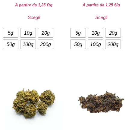
A partire da
1,25
€
/g
A partire da
1,25
€
/g
Scegli
Scegli
5g
10g
20g
5g
10g
20g
50g
100g
200g
50g
100g
200g