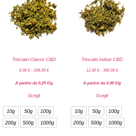
Trinciato Classic CBD
Trinciato Indoor CBD
9,90
€
-
249,90
€
12,90
€
-
399,90
€
A partire da
0,25
€
/g
A partire da
0,40
€
/g
Scegli
Scegli
10g
50g
100g
10g
50g
100g
200g
500g
1000g
200g
500g
1000g