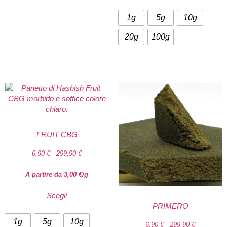
1g
5g
10g
20g
100g
FRUIT CBG
6,90
€
-
299,90
€
A partire da
3,00
€
/g
Scegli
PRIMERO
1g
5g
10g
6,90
€
-
299,90
€