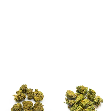
SHOP
La soddisfazione dei nostri clienti è al centro
della nostra missione, e la tempestività nella
consegna è un impegno che prendiamo
seriamente.
Spedizione rapida in 24/48 ore su tutto il
territorio italiano. Pacco anonimo
SPEDIZIONE GRATUITA a Uri con una spesa di
almeno 50€