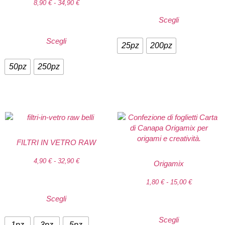
8,90
€
-
34,90
€
Scegli
Scegli
25pz
200pz
50pz
250pz
FILTRI IN VETRO RAW
4,90
€
-
32,90
€
Origamix
1,80
€
-
15,00
€
Scegli
Scegli
1pz
3pz
5pz