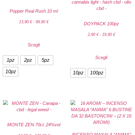
Popper Real Rush 10 ml
13,90
€
-
99,90
€
DOYPACK 100pz
2,90
€
-
19,90
€
Scegli
Scegli
1pz
2pz
5pz
10pz
10pz
100pz
MONTE ZEN 70cl. 24%vol
INCENSO MASALA “ANIMA”