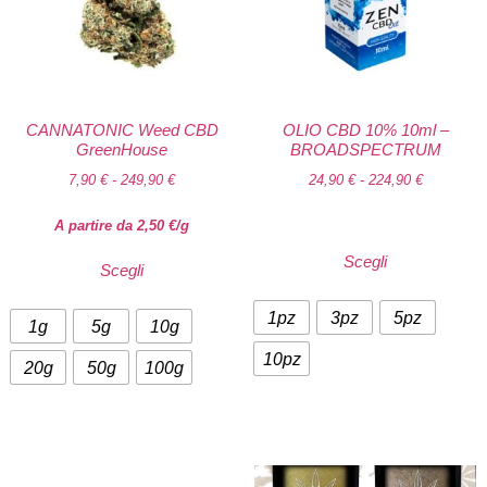
CANNATONIC Weed CBD
OLIO CBD 10% 10ml –
GreenHouse
BROADSPECTRUM
7,90
€
-
249,90
€
24,90
€
-
224,90
€
A partire da
2,50
€
/g
Scegli
Scegli
1pz
3pz
5pz
1g
5g
10g
10pz
20g
50g
100g