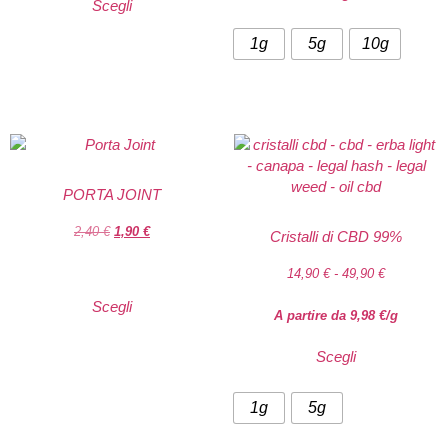
Scegli
1g
5g
10g
PORTA JOINT
2,40
€
1,90
€
Cristalli di CBD 99%
14,90
€
-
49,90
€
Scegli
A partire da
9,98
€
/g
Scegli
1g
5g