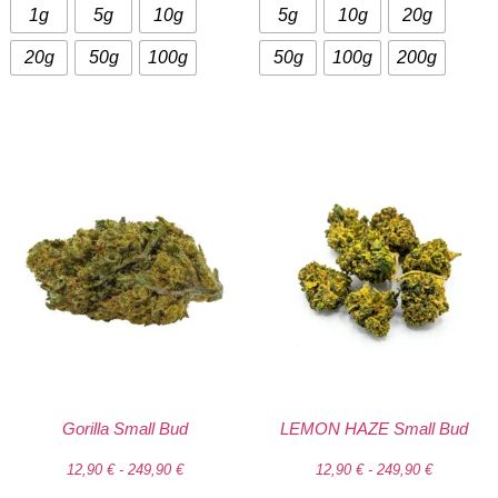
1g
5g
10g
5g
10g
20g
20g
50g
100g
50g
100g
200g
Gorilla Small Bud
LEMON HAZE Small Bud
12,90
€
-
249,90
€
12,90
€
-
249,90
€