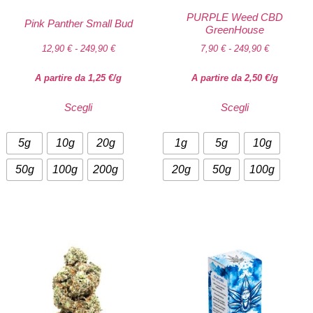
PURPLE Weed CBD
Pink Panther Small Bud
GreenHouse
12,90
€
-
249,90
€
7,90
€
-
249,90
€
A partire da
1,25
€
/g
A partire da
2,50
€
/g
Scegli
Scegli
5g
10g
20g
1g
5g
10g
50g
100g
200g
20g
50g
100g