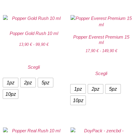
Popper Gold Rush 10 ml
Popper Everest Premium 15
ml
13,90
€
-
99,90
€
17,90
€
-
149,90
€
Scegli
Scegli
1pz
2pz
5pz
1pz
2pz
5pz
10pz
10pz