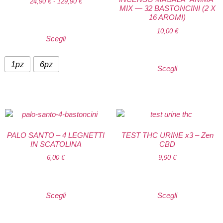
24,90
€
-
129,90
€
MIX — 32 BASTONCINI (2 X
16 AROMI)
10,00
€
Scegli
1pz
6pz
Scegli
PALO SANTO – 4 LEGNETTI
TEST THC URINE x3 – Zen
IN SCATOLINA
CBD
6,00
€
9,90
€
Scegli
Scegli