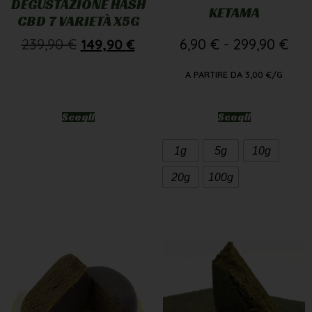
DEGUSTAZIONE HASH
KETAMA
CBD 7 VARIETÀ X5G
239,90
€
149,90
€
6,90
€
-
299,90
€
A PARTIRE DA
3,00
€
/G
Scegli
Scegli
1g
5g
10g
20g
100g