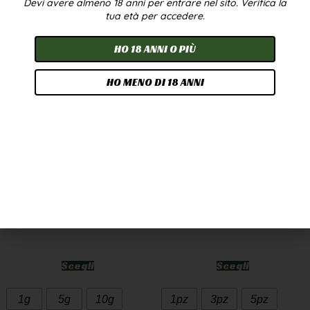
Devi avere almeno 18 anni per entrare nel sito. Verifica la
In offerta!
tua età per accedere.
HO 18 ANNI O PIÙ
HO MENO DI 18 ANNI
CANNATONIC WEED
OLIO CBD 10% 10ML –
CBD GREENHOUSE
BROADSPECTRUM
7,90
€
-
249,90
€
24,90
€
-
224,90
€
A PARTIRE DA
2,50
€
/G
Scegli
Scegli
1g
5g
10g
1pz
3pz
5pz