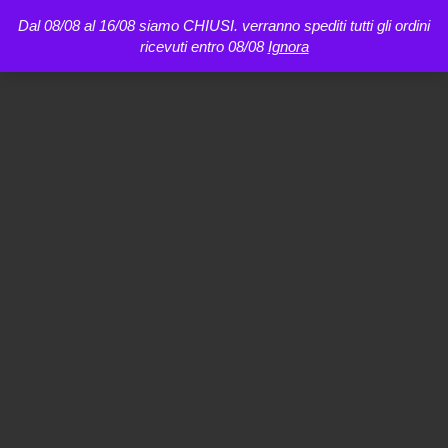
Dal 08/08 al 16/08 siamo CHIUSI. verranno spediti tutti gli ordini
ricevuti entro 08/08
Ignora