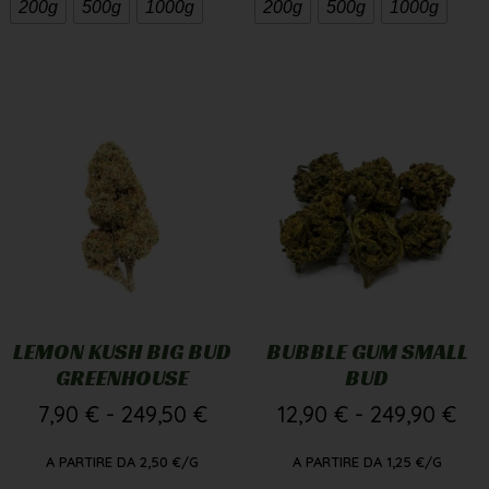
200g
500g
1000g
200g
500g
1000g
LEMON KUSH BIG BUD
BUBBLE GUM SMALL
GREENHOUSE
BUD
7,90
€
-
249,50
€
12,90
€
-
249,90
€
A PARTIRE DA
2,50
€
/G
A PARTIRE DA
1,25
€
/G