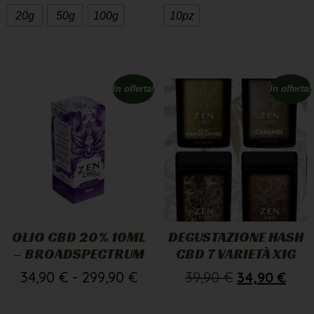
20g
50g
100g
10pz
In offerta!
In offerta!
OLIO CBD 20% 10ML
DEGUSTAZIONE HASH
– BROADSPECTRUM
CBD 7 VARIETÀ X1G
34,90
€
-
299,90
€
39,90
€
34,90
€