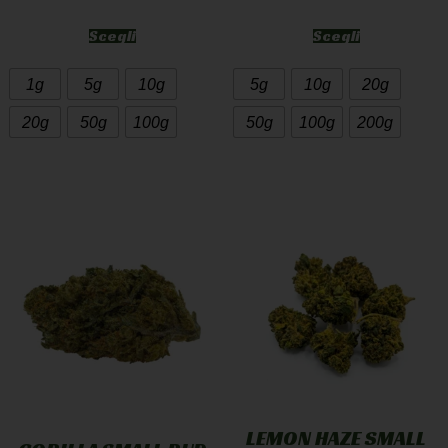
Scegli
Scegli
1g
5g
10g
5g
10g
20g
20g
50g
100g
50g
100g
200g
LEMON HAZE SMALL