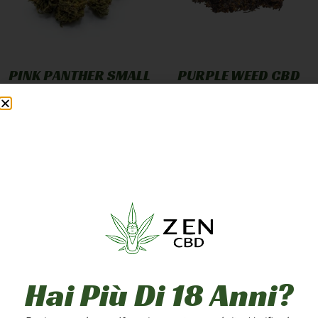
PINK PANTHER SMALL
PURPLE WEED CBD
BUD
GREENHOUSE
12,90
€
-
249,90
€
7,90
€
-
249,90
€
A PARTIRE DA
1,25
€
/G
A PARTIRE DA
2,50
€
/G
Scegli
Scegli
5g
10g
20g
1g
5g
10g
50g
100g
200g
20g
50g
100g
Hai Più Di 18 Anni?