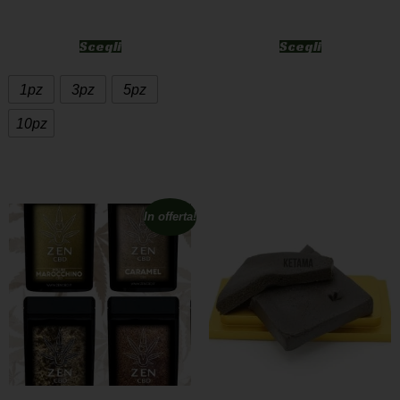
Scegli
Scegli
1pz
3pz
5pz
10pz
In offerta!